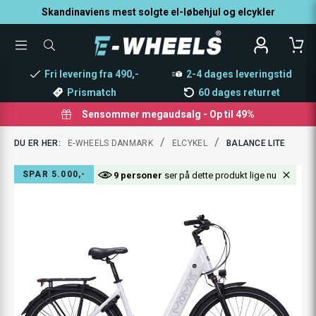
Skandinaviens mest solgte el-løbehjul og elcykler
TOGGLE
SØG
MENU
EFTER
PRODUKTER
Fri levering fra 490,-
2-4 dages leveringstid
Prismatch
60 dages returret
Sensommer megaudsalg - Op til 49%
/
/
DU ER HER:
E-WHEELS DANMARK
ELCYKEL
BALANCE LITE
SPAR 5.000,-
9 personer
ser på dette produkt lige nu