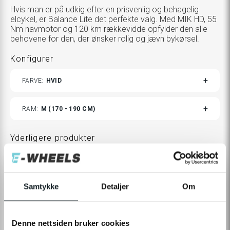
Hvis man er på udkig efter en prisvenlig og behagelig
elcykel, er Balance Lite det perfekte valg. Med MIK HD, 55
Nm navmotor og 120 km rækkevidde opfylder den alle
behovene for den, der ønsker rolig og jævn bykørsel.
Konfigurer
TOGGLE
FARVE
HVID
VARIANTS
TOGGLE
RAM
M (170 - 190 CM)
VARIANTS
Yderligere produkter
TOGGLE
VÆLG
0,-
ADDITIONAL
PRODUCTS
CUSTOMIZATION
MODAL
11.990,-
Samtykke
Detaljer
Om
16.990,-
Denne nettsiden bruker cookies
Levering
Click & Collect