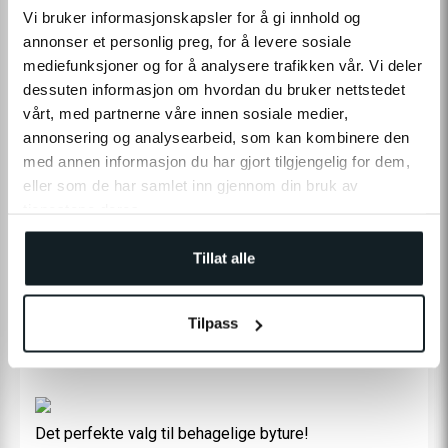
På lager
Tilgængelig i 1 butiker
Vi bruker informasjonskapsler for å gi innhold og
annonser et personlig preg, for å levere sosiale
mediefunksjoner og for å analysere trafikken vår. Vi deler
TILFØJ TIL INDKØBSKURV
dessuten informasjon om hvordan du bruker nettstedet
vårt, med partnerne våre innen sosiale medier,
Leverans:
2-4
dage
|
Fri levering fra 490,-
annonsering og analysearbeid, som kan kombinere den
På lager
med annen informasjon du har gjort tilgjengelig for dem,
Tilgængelig i
1
butiker
eller som de har samlet inn gjennom din bruk av
tjenestene deres.
Fri levering fra
2-4 dages
Prismatch
60 dages
490,-
leveringstid
returret
Tillat alle
Tilpass
PRODUKTINFORMATION
Det perfekte valg til behagelige byture!