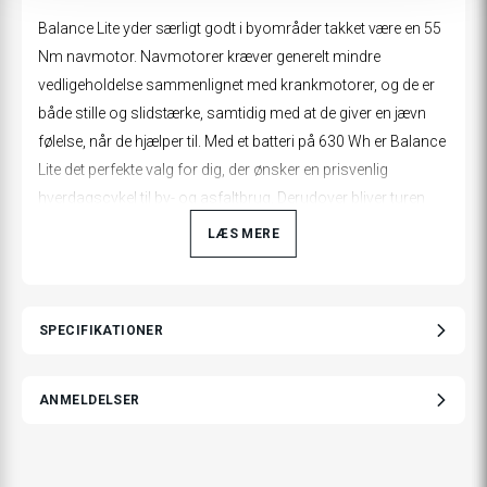
Balance Lite yder særligt godt i byområder takket være en 55
Nm navmotor. Navmotorer kræver generelt mindre
vedligeholdelse sammenlignet med krankmotorer, og de er
både stille og slidstærke, samtidig med at de giver en jævn
følelse, når de hjælper til. Med et batteri på 630 Wh er Balance
Lite det perfekte valg for dig, der ønsker en prisvenlig
hverdagscykel til by- og asfaltbrug. Derudover bliver turen
mere behagelig med god affjedring, brede 28” hjul og den
LÆS MERE
justerbare frempind, som giver dig mulighed for at tilpasse
styrets position og højde, så siddestillingen bliver optimal.
På denne model er komfort og funktionalitet i fokus. Lav
SPECIFIKATIONER
indstigning giver en mere opret siddestilling og er praktisk,
hvis du har begrænset bevægelighed i ben og hofter, eller hvis
ANMELDELSER
du skal cykle til og fra arbejde eller butik i hverdagstøj og
ønsker en lettere af- og påstigning.