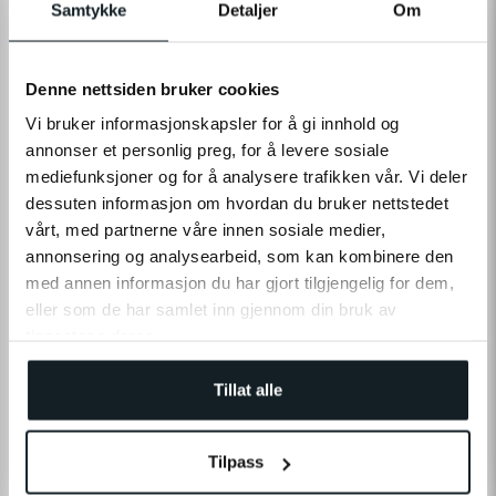
Samtykke
Detaljer
Om
Denne nettsiden bruker cookies
Vi bruker informasjonskapsler for å gi innhold og
annonser et personlig preg, for å levere sosiale
mediefunksjoner og for å analysere trafikken vår. Vi deler
dessuten informasjon om hvordan du bruker nettstedet
vårt, med partnerne våre innen sosiale medier,
LÆS MERE
annonsering og analysearbeid, som kan kombinere den
med annen informasjon du har gjort tilgjengelig for dem,
eller som de har samlet inn gjennom din bruk av
tjenestene deres.
SPECIFIKATIONER
Tillat alle
ANMELDELSER
Tilpass