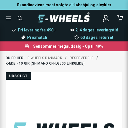
Skandinaviens mest solgte el-løbehjul og elcykler
TOGGLE
SØG
MENU
EFTER
PRODUKTER
Fri levering fra 490,-
2-4 dages leveringstid
Prismatch
60 dages returret
Sensommer megaudsalg - Op til 49%
/
/
DU ER HER:
E-WHEELS DANMARK
RESERVEDELE
KÆDE - 10 GIR (SHIMANO CN-LG500 LINKGLIDE)
UDSOLGT