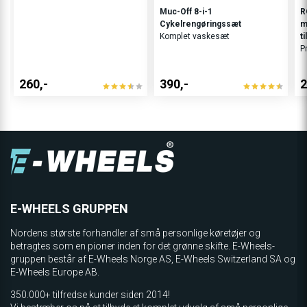
Muc-Off 8-i-1
R
Cykelrengøringssæt
m
Komplet vaskesæt
ti
P
260,-
390,-
2
E-WHEELS GRUPPEN
Nordens største forhandler af små personlige køretøjer og
betragtes som en pioner inden for det grønne skifte. E-Wheels-
gruppen består af E-Wheels Norge AS, E­-Wheels Switzerland SA og
E-Wheels Europe AB.
350.000+ tilfredse kunder siden 2014!