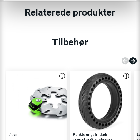
Relaterede produkter
Tilbehør
Zovii
Punkteringsfri dæk
L