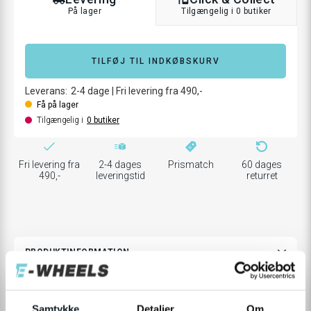
På lager
Tilgængelig i 0 butiker
TILFØJ TIL INDKØBSKURV
Leverans:
2-4
dage
|
Fri levering fra 490,-
Få på lager
Tilgængelig i
0
butiker
Fri levering fra
2-4 dages
Prismatch
60 dages
490,-
leveringstid
returret
PRODUKTINFORMATION
Samtykke
Detaljer
Om