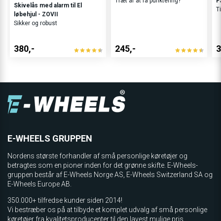
Træt af at få punktering?
F
Skivelås med alarm til El
Ti
løbehjul - ZOVII
Sikker og robust
380,-
245,-
3
E-WHEELS GRUPPEN
Nordens største forhandler af små personlige køretøjer og
betragtes som en pioner inden for det grønne skifte. E-Wheels-
gruppen består af E-Wheels Norge AS, E­-Wheels Switzerland SA og
E-Wheels Europe AB.
350.000+ tilfredse kunder siden 2014!
Vi bestræber os på at tilbyde et komplet udvalg af små personlige
køretøjer fra kvalitetsproducenter til den lavest mulige pris.