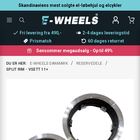
Skandinaviens mest solgte el-løbehjul og elcykler
TOGGLE
SØG
MENU
EFTER
PRODUKTER
Fri levering fra 490,-
2-4 dages leveringstid
Prismatch
60 dages returret
Sensommer megaudsalg - Op til 49%
/
/
DU ER HER:
E-WHEELS DANMARK
RESERVEDELE
SPLIT RIM - VSETT 11+