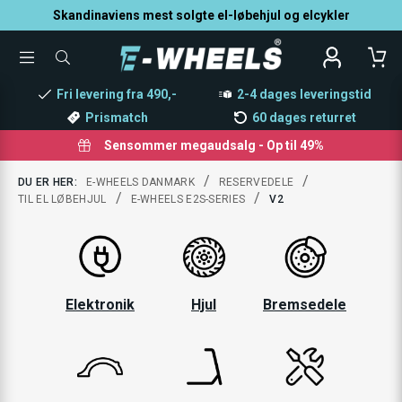
Skandinaviens mest solgte el-løbehjul og elcykler
TOGGLE
SØG
MENU
EFTER
PRODUKTER
Fri levering fra 490,-
2-4 dages leveringstid
Prismatch
60 dages returret
Sensommer megaudsalg - Op til 49%
/
/
DU ER HER:
E-WHEELS DANMARK
RESERVEDELE
/
/
TIL EL LØBEHJUL
E-WHEELS E2S-SERIES
V2
Elektronik
Hjul
Bremsedele