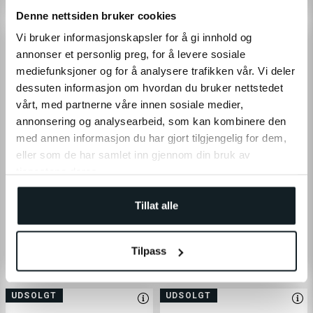
Denne nettsiden bruker cookies
Vi bruker informasjonskapsler for å gi innhold og
annonser et personlig preg, for å levere sosiale
mediefunksjoner og for å analysere trafikken vår. Vi deler
dessuten informasjon om hvordan du bruker nettstedet
vårt, med partnerne våre innen sosiale medier,
annonsering og analysearbeid, som kan kombinere den
med annen informasjon du har gjort tilgjengelig for dem,
eller som de har samlet inn gjennom din bruk av
8
har nylig føjet til kurven
tjenestene deres.
Krog til foldemekanismen -
Bagskærm - (oval) V2 LR / V2
E2S V2 LR / Pro LR / V2 Max LR
Pro LR 2022-> / V3 / V3 Pro /
Tillat alle
/ Urban Max / V3 / V3 Pro / V3
V3 GT Pro
GT Pro
Tilpass
70,-
180,-
UDSOLGT
UDSOLGT