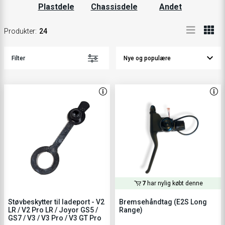
Plastdele
Chassisdele
Andet
Produkter
:
24
Filter
7
har nylig købt denne
Støvbeskytter til ladeport - V2
Bremsehåndtag (E2S Long
LR / V2 Pro LR / Joyor GS5 /
Range)
GS7 / V3 / V3 Pro / V3 GT Pro