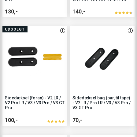
130,-
140,-
UDSOLGT
Sidedæksel (foran) - V2 LR /
Sidedæksel bag (par, til tape)
V2 Pro LR / V3 / V3 Pro / V3 GT
- V2 LR / Pro LR / V3 / V3 Pro /
Pro
V3 GT Pro
100,-
70,-