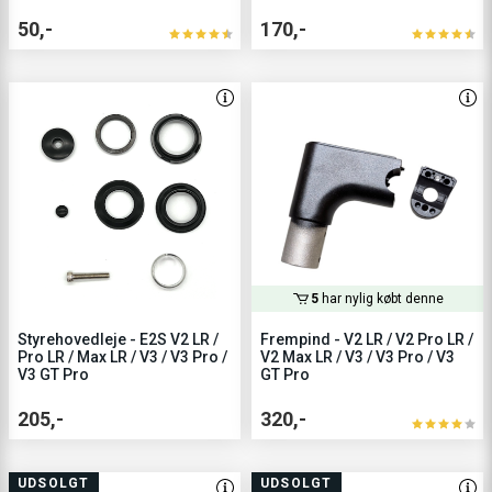
50,-
170,-
5
har nylig købt denne
Styrehovedleje - E2S V2 LR /
Frempind - V2 LR / V2 Pro LR /
Pro LR / Max LR / V3 / V3 Pro /
V2 Max LR / V3 / V3 Pro / V3
V3 GT Pro
GT Pro
205,-
320,-
UDSOLGT
UDSOLGT