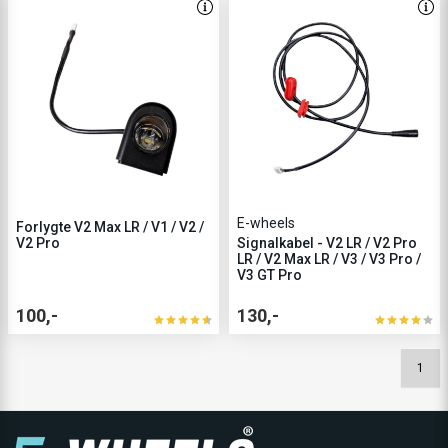
E-wheels
Forlygte V2 Max LR / V1 / V2 /
V2 Pro
Signalkabel - V2 LR / V2 Pro
LR / V2 Max LR / V3 / V3 Pro /
V3 GT Pro
100,-
130,-
1