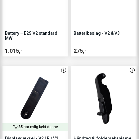
Battery – E2S V2 standard
Batteribeslag - V2 & V3
MW
1.015,-
275,-
35
har nylig købt denne
Displaydæksel - V2 LR / V2
Håndtag til foldemekanisme