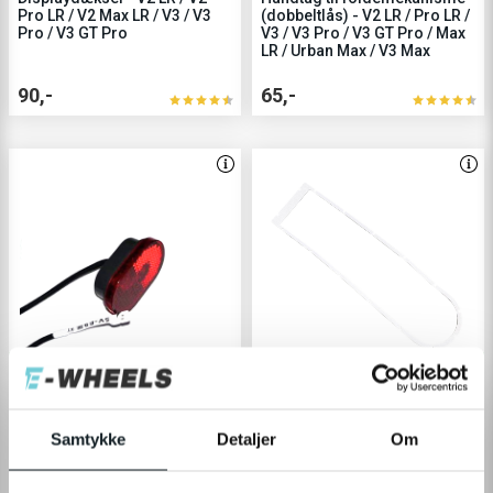
Pro LR / V2 Max LR / V3 / V3
(dobbeltlås) - V2 LR / Pro LR /
Pro / V3 GT Pro
V3 / V3 Pro / V3 GT Pro / Max
LR / Urban Max / V3 Max
90,-
65,-
5
har nylig købt denne
6
har nylig føjet til kurven
Baglygte (oval) - V2 LR / V2
Pakning til bunddæksel - V2
Pro LR / V2 Max LR / V3 / V3
LR / V2 Pro LR / V3 / V3 Pro /
Samtykke
Detaljer
Om
Pro / V3 GT Pro
V3 GT Pro
150,-
45,-