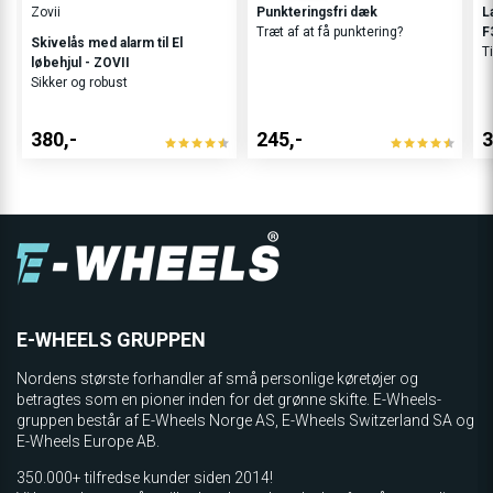
Zovii
Punkteringsfri dæk
L
Træt af at få punktering?
F
Skivelås med alarm til El
Ti
løbehjul - ZOVII
Sikker og robust
380,-
245,-
3
E-WHEELS GRUPPEN
Nordens største forhandler af små personlige køretøjer og
betragtes som en pioner inden for det grønne skifte. E-Wheels-
gruppen består af E-Wheels Norge AS, E­-Wheels Switzerland SA og
E-Wheels Europe AB.
350.000+ tilfredse kunder siden 2014!