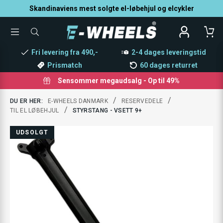
Skandinaviens mest solgte el-løbehjul og elcykler
TOGGLE
SØG
MENU
EFTER
PRODUKTER
Fri levering fra 490,-
2-4 dages leveringstid
Prismatch
60 dages returret
Sensommer megaudsalg - Op til 49%
/
/
DU ER HER:
E-WHEELS DANMARK
RESERVEDELE
/
TIL EL LØBEHJUL
STYRSTANG - VSETT 9+
UDSOLGT