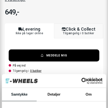
649,-
Levering
Click & Collect
Ikke på lager online
Tilgængelig i 0 butiker
MEDDELE MIG
På vej ind
Tilgængelig i
0
butiker
Samtykke
Detaljer
Om
PRODUKTINFORMATION