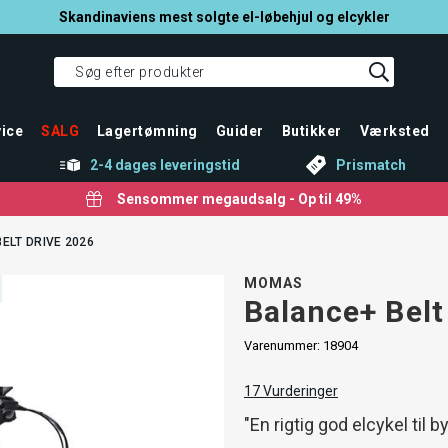
Skandinaviens mest solgte el-løbehjul og elcykler
ice
SALG
Lagertømning
Guider
Butikker
Værksted
2-4 dages leveringstid
Prismatch
Sensommer megaudsalg - Op til 49%
ELT DRIVE 2026
MOMAS
Balance+ Belt
Varenummer:
18904
17
Vurderinger
"En rigtig god elcykel til 