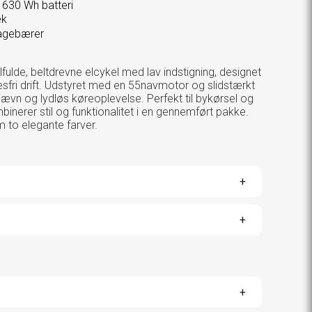
 630 Wh batteri
æk
agebærer
fulde, beltdrevne elcykel med lav indstigning, designet
esfri drift. Udstyret med en 55navmotor og slidstærkt
ævn og lydløs køreoplevelse. Perfekt til bykørsel og
binerer stil og funktionalitet i en gennemført pakke.
 to elegante farver.
LE
ANTS