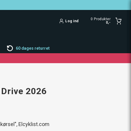
0
Produkter
Log ind
0,-
60 dages returret
 Drive 2026
bykørsel", Elcyklist.com