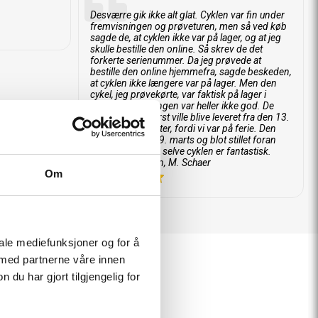
Desværre gik ikke alt glat. Cyklen var fin under
fremvisningen og prøveturen, men så ved køb
sagde de, at cyklen ikke var på lager, og at jeg
skulle bestille den online. Så skrev de det
forkerte serienummer. Da jeg prøvede at
bestille den online hjemmefra, sagde beskeden,
at cyklen ikke længere var på lager. Men den
cykel, jeg prøvekørte, var faktisk på lager i
butikken. Leveringen var heller ikke god. De
sagde, at den først ville blive leveret fra den 13.
marts og fremefter, fordi vi var på ferie. Den
blev leveret den 9. marts og blot stillet foran
indgangen. Men selve cyklen er fantastisk.
Med venlig hilsen, M. Schaer
Om
5
iale mediefunksjoner og for å
 med partnerne våre innen
u har gjort tilgjengelig for