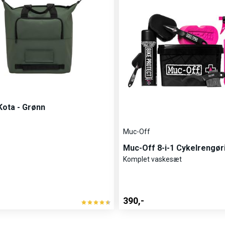
s
ota - Grønn
Muc-Off
Muc-Off 8-i-1 Cykelrengø
Komplet vaskesæt
 let aluminiumsramme og en
390,-
g og komfort. Den leveres
mt en inkluderet lås, som