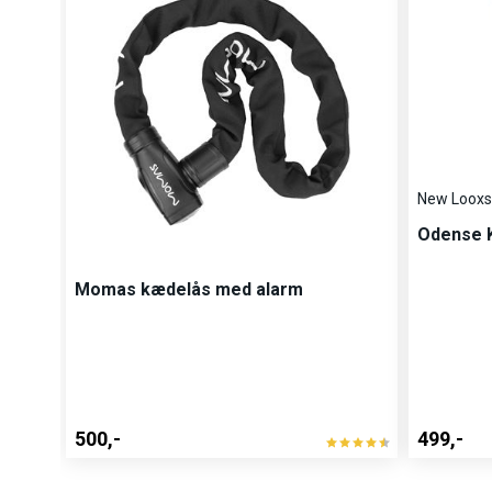
New Loox
Odense K
Momas kædelås med alarm
En elcykel bygget til byens puls
Med en enkel og effektiv Gates single-speed remdrift, en
500,-
499,-
justerbar frempind tilbyder denne cykel optimal kørestillin
desuden med fuldt skærmsæt, ringeklokke og støtteben sa