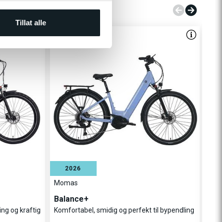
Tillat alle
SPAR 2.900,-
SPA
2026
N
Momas
Mo
Balance+
Eyw
ng og kraftig
Komfortabel, smidig og perfekt til bypendling
Kra
ræk