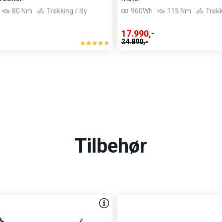
egreret i rammen og giver en
80 Nm
Trekking / By
960Wh
115 Nm
Trekk
tion vises tydeligt på
17.990,-
24.890,-
, som sikrer optimal
yklen en integreret bagstel-
er er den udstyret med MIK
øre tasker og kurve på en
Tilbehør