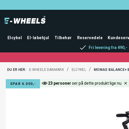
Elcykel
El-løbehjul
Tilbehør
Reservedele
Kundeserv
Fri levering fra 490,-
/
/
DU ER HER:
E-WHEELS DANMARK
ELCYKEL
MOMAS BALANCE+ B
23 personer
ser på dette produkt lige nu
SPAR 6.000,-