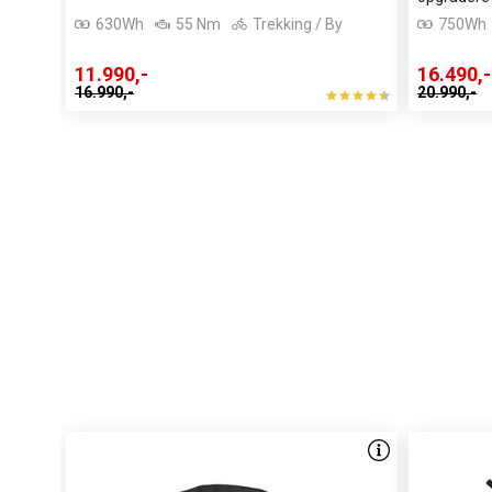
men kraftfulde 630 Wh (36V 17.5Ah) batteri er elegant int
630Wh
55 Nm
Trekking / By
750Wh
imponerende rækkevidde på op til 165 km. Al vigtig informa
11.990,-
16.490,-
farvedisplayet, så du altid har fuld kontrol over din kørsel.
16.990,-
20.990,-
Integreret lys, lås og praktisk bagagebærer
Denne model er udstyret med integrerede for- og baglygter
synlighed og sikkerhed i trafikken. For ekstra tryghed har c
lås, så du nemt kan låse cyklen, når du parkerer. Derudov
HD-system på bagagebæreren, hvilket gør det let at fastg
stabil og sikker måde.