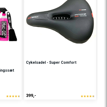
Cykelsadel - Super Comfort
Mo
ringssæt
Bøj
Hold
399,-
450