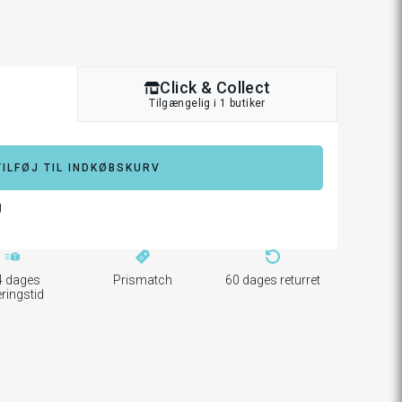
Click & Collect
Tilgængelig i 1 butiker
TILFØJ TIL INDKØBSKURV
g
4 dages
Prismatch
60 dages returret
eringstid