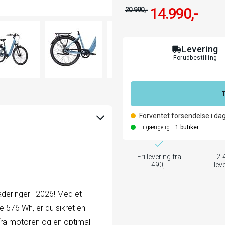
CUSTOMIZATION
MODAL
14.990,-
20.990,-
Levering
Forudbestilling
Forventet forsendelse i da
Tilgængelig i
1
butiker
Fri levering fra
2-
490,-
lev
eringer i 2026! Med et
re 576 Wh, er du sikret en
fra motoren og en optimal