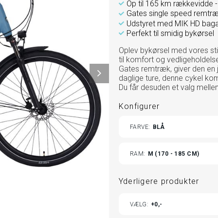
Op til 165 km rækkevidde -
Gates single speed remtr
Udstyret med MIK HD bag
Perfekt til smidig bykørsel
Oplev bykørsel med vores stil
til komfort og vedligeholdels
Gates remtræk, giver den en j
daglige ture, denne cykel kom
Du får desuden et valg mellem
Konfigurer
TOGGLE
FARVE
BLÅ
VARIANTS
TOGG
RAM
M (170 - 185 CM)
VARI
Yderligere produkter
TOGGLE
VÆLG
0,-
ADDITIONAL
PRODUCTS