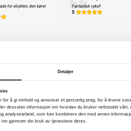
ade for elcyklen; den kører
Fantastisk cykel!
5
 til et nyt niveau med
keloplevelse uden behov for
 at tænke på gearene. Med
geholdelse af kæden og kan i
geholdelsesfri løsning,
or en traditionel kæde bruges
Detaljer
tiv kraftoverførsel – helt
r. Sammenlignet med kædedrift
e holdbar løsning.
kies
 for å gi innhold og annonser et personlig preg, for å levere sos
deler dessuten informasjon om hvordan du bruker nettstedet vårt,
Relaterede produkter
og analysearbeid, som kan kombinere den med annen informasjon d
 inn gjennom din bruk av tjenestene deres.