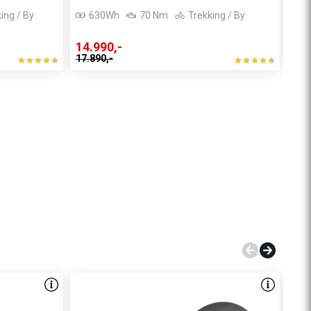
ing / By
630Wh
70 Nm
Trekking / By
14.990,-
21.
17.890,-
31.9