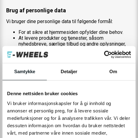
Brug af personlige data
Vi bruger dine personlige data til følgende formål:
For at sikre at hjemmesiden opfylder dine behov.
At levere produkter og tjenester, såsom
nyhedsbreve, særlige tilbud og andre oplysninger,
som du anmoder om eller køber.
For at hjælpe os med at skabe og udgive indhold,
der er relevant for dig.
For at give dig besked om nye artikler, særlige
Samtykke
Detaljer
Om
tilbud, opdateret information og andre nye tjenester
fra os, hvis du anmoder om det.
Kontrol af personlige data
Denne nettsiden bruker cookies
Når du registrerer dig eller på anden måde giver os
Vi bruker informasjonskapsler for å gi innhold og
personlige oplysninger, deler vi ikke disse oplysninger
annonser et personlig preg, for å levere sosiale
med tredjeparter uden din tilladelse, bortset fra de
mediefunksjoner og for å analysere trafikken vår. Vi deler
begrænsede undtagelser, der allerede er nævnt.
Oplysningerne vil kun blive brugt til de ovenfor nævnte
dessuten informasjon om hvordan du bruker nettstedet
formål. Hvis du tilmelder dig, fortæller du os også,
vårt, med partnerne våre innen sosiale medier,
hvordan og om du ønsker, at vi skal kommunikere med dig.