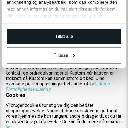
annonsering og analysearbeid, som kan kombinere den
med annen informasjon du har gjort tilgjengelig for dem,
eller som de har samlet inn gjennom din bruk av
Adgang til personlige data
tjenestene deres.
Vi giver dig midlerne til at sikre, at dine personlige
oplysninger er nøjagtige og opdaterede. Hvis du tilmelder
Tillat alle
dig på vores hjemmeside, vil du til enhver tid have et
komplet overblik over din ordre.
Kustom
Tilpass
Vi bruger Kustom som leverandør af vores Checkout. Det
betyder, at vi kan overføre dine personlige data i form af
kontakt- og ordreoplysninger til Kustom, når kassen er
indlæst, så Kustom kan administrere dit køb. Dine
overførte personoplysninger behandles iht
Kustoms
Fortrolighedserklæring
.
Cookies
Vi bruger cookies for at give dig den bedste
shoppingoplevelse. Nogle af disse er nødvendige for at
vores hjemmeside kan fungere, andre bidrager til, at du får
en skræddersyet oplevelse.Du kan finde mere information
her
.