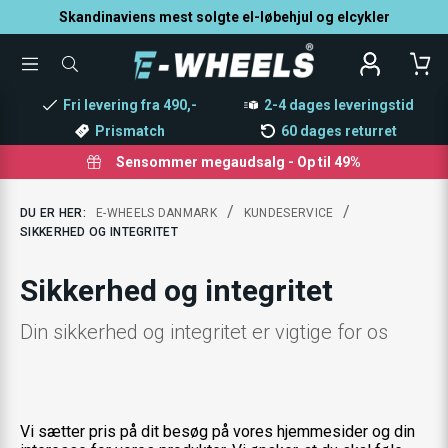
Skandinaviens mest solgte el-løbehjul og elcykler
TOGGLE
SØG
MENU
EFTER
PRODUKTER
Fri levering fra 490,-
2-4 dages leveringstid
Prismatch
60 dages returret
Sensommer megaudsalg - Op til 49%
/
/
DU ER HER:
E-WHEELS DANMARK
KUNDESERVICE
SIKKERHED OG INTEGRITET
Sikkerhed og integritet
Din sikkerhed og integritet er vigtige for os
Vi sætter pris på dit besøg på vores hjemmesider og din