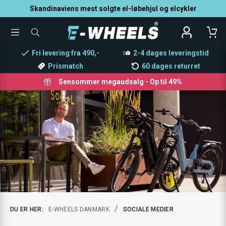
Skandinaviens mest solgte el-løbehjul og elcykler
TOGGLE
SØG
MENU
EFTER
PRODUKTER
Fri levering fra 490,-
2-4 dages leveringstid
Prismatch
60 dages returret
Sensommer megaudsalg - Op til 49%
/
DU ER HER:
E-WHEELS DANMARK
SOCIALE MEDIER