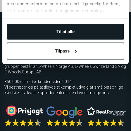
med annen informasjon du har gjort tilgjengelig for dem,
eller som de har samlet inn gjennom din bruk av
tjenestene deres.
Tillat alle
E-WHEELS GRUPPEN
Tilpass
Nordens største forhandler af små personlige køretøjer og
betragtes som en pioner inden for det grønne skifte. E-Wheels-
gruppen består af E-Wheels Norge AS, E­-Wheels Switzerland SA og
E-Wheels Europe AB.
350.000+ tilfredse kunder siden 2014!
Vi bestræber os på at tilbyde et komplet udvalg af små personlige
køretøjer fra kvalitetsproducenter til den lavest mulige pris.