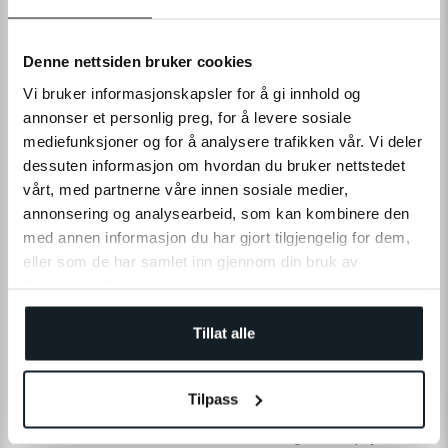
krav direkte til kredityder (kreditkortselskabet). Beskeden
til sælgeren eller kredityder bør være skriftlig (e-mail, fax
eller brev).
Denne nettsiden bruker cookies
Vi bruker informasjonskapsler for å gi innhold og
Køberens rettigheder ved forsinkelse
annonser et personlig preg, for å levere sosiale
mediefunksjoner og for å analysere trafikken vår. Vi deler
Hvis sælgeren ikke leverer varen eller leverer den for sent
dessuten informasjon om hvordan du bruker nettstedet
i henhold til aftalen mellem parterne, og dette ikke
vårt, med partnerne våre innen sosiale medier,
skyldes køberen eller forhold fra køberens side, kan
køberen i henhold til reglerne i købeloven efter
annonsering og analysearbeid, som kan kombinere den
omstændighederne holde købesummen tilbage, kræve
med annen informasjon du har gjort tilgjengelig for dem,
opfyldelse, ophæve aftalen og kræve erstatning fra
eller som de har samlet inn gjennom din bruk av
sælgeren.
tjenestene deres.
Opfyldelse: Hvis sælgeren ikke leverer varen på
leveringstidspunktet, kan køberen fastholde købet og
Tillat alle
sætte en rimelig tillægsfrist for opfyldelse fra sælgeren.
Køberen kan imidlertid ikke kræve opfyldelse, hvis der
foreligger en hindring, som sælgeren ikke kan overvinde,
eller hvis opfyldelse vil medføre en så stor ulempe eller
Tilpass
omkostning for sælgeren, at det står i væsentligt
misforhold til køberens interesse i sælgerens opfyldelse.