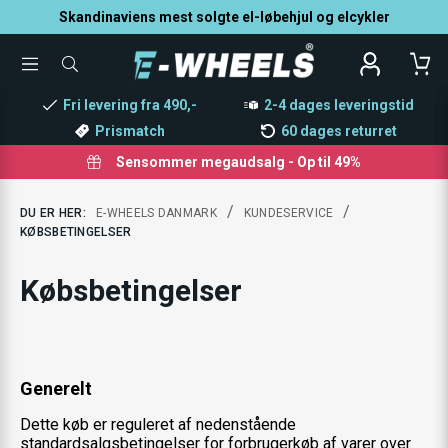
Skandinaviens mest solgte el-løbehjul og elcykler
TOGGLE
SØG
MENU
EFTER
PRODUKTER
Fri levering fra 490,-
2-4 dages leveringstid
Prismatch
60 dages returret
Sensommer megaudsalg - Op til 49%
/
/
DU ER HER:
E-WHEELS DANMARK
KUNDESERVICE
KØBSBETINGELSER
Købsbetingelser
Generelt
Dette køb er reguleret af nedenstående
standardsalgsbetingelser for forbrugerkøb af varer over