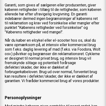
Garanti, som gives af sælgeren eller producenten, giver
køberen rettigheder i tillæg til de rettigheder, som køberen
allerede har efter ufravigelig lovgivning. En garanti
indebærer dermed ingen begrænsninger af køberens ret
til reklamation og krav ved forsinkelse eller mangler efter
punktet "Køberens rettigheder ved forsinkelse" og
"Køberens rettigheder ved mangel".
Når du køber en elcykel eller el-scooter hos os, skal du
være opmærksom på, at intensiv eller kommerciel brug
som f.eks. daglig levering af mad (f.eks. via Foodora, Wolt
osv.) påvirker og begrænser din reklamationsret. Cyklerne
er designet til normal privat brug, og intensiv brug vil
fremskynde slitage og potentielt forårsage
defekter/skader, der ikke er dækket af
forbrugerkøbeloven. Brug ud over normal, forventet brug
kan resultere i defekter/skader, der ikke er dækket af
garantien. Vi fraråder kommerciel brug af vores produkter.
Personoplysninger