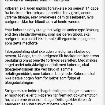
køberen vil returnere varen til sælgeren.
Køberen skal uden unødig forsinkelse og senest 14 dage
fra besked efter fortrydelsesretten blev givet, sende
varerne tilbage, eller overlevere dem til sælgeren, hvis
sælgeren ikke har tilbudt selv at hente varerne.
Hvis køberen udtrykkeligt har valgt en anden type levering
end den standardlevering, som sælgeren tilbød, skal
sælgeren imidlertid ikke betale tillægsomkostningerne,
som dette medførte.
Tilbagebetaling skal ske uden unødig forsinkelse og
senest 14 dage, fra da sælgeren fik besked om køberens
beslutning om at benytte fortrydelsesretten. Med mindre
noget andet udtrykkeligt er aftalt med køberen, skal
tilbagebetalingen ske ved brug af samme
betalingsmiddel, som køberen benyttede. Køberen skal
ikke betale nogen form for gebyr som følge af
tilbagebetalingen.
Sælgeren kan holde tilbagebetalingen tilbage, til varerne
er modtaget, eller til køberen har fremlagt dokumentation
for, at varerne er sendt tilbage. Dette gælder ikke, når
sælgeren selv har tilbudt at hente varerne.