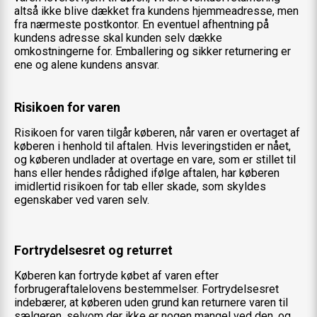
altså ikke blive dækket fra kundens hjemmeadresse, men
fra nærmeste postkontor. En eventuel afhentning på
kundens adresse skal kunden selv dække
omkostningerne for. Emballering og sikker returnering er
ene og alene kundens ansvar.
Risikoen for varen
Risikoen for varen tilgår køberen, når varen er overtaget af
køberen i henhold til aftalen. Hvis leveringstiden er nået,
og køberen undlader at overtage en vare, som er stillet til
hans eller hendes rådighed ifølge aftalen, har køberen
imidlertid risikoen for tab eller skade, som skyldes
egenskaber ved varen selv.
Fortrydelsesret og returret
Køberen kan fortryde købet af varen efter
forbrugeraftalelovens bestemmelser. Fortrydelsesret
indebærer, at køberen uden grund kan returnere varen til
sælgeren, selvom der ikke er nogen mangel ved den, og