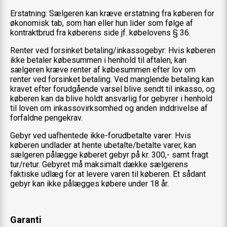
Erstatning: Sælgeren kan kræve erstatning fra køberen for
økonomisk tab, som han eller hun lider som følge af
kontraktbrud fra køberens side jf. købelovens § 36.
Renter ved forsinket betaling/inkassogebyr: Hvis køberen
ikke betaler købesummen i henhold til aftalen, kan
sælgeren kræve renter af købesummen efter lov om
renter ved forsinket betaling. Ved manglende betaling kan
kravet efter forudgående varsel blive sendt til inkasso, og
køberen kan da blive holdt ansvarlig for gebyrer i henhold
til loven om inkassovirksomhed og anden inddrivelse af
forfaldne pengekrav.
Gebyr ved uafhentede ikke-forudbetalte varer: Hvis
køberen undlader at hente ubetalte/betalte varer, kan
sælgeren pålægge køberet gebyr på kr. 300,- samt fragt
tur/retur. Gebyret må maksimalt dække sælgerens
faktiske udlæg for at levere varen til køberen. Et sådant
gebyr kan ikke pålægges købere under 18 år.
Garanti