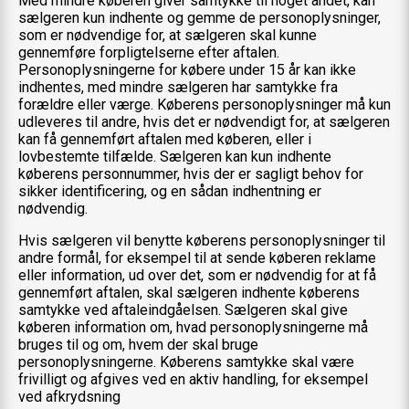
Med mindre køberen giver samtykke til noget andet, kan
sælgeren kun indhente og gemme de personoplysninger,
som er nødvendige for, at sælgeren skal kunne
gennemføre forpligtelserne efter aftalen.
Personoplysningerne for købere under 15 år kan ikke
indhentes, med mindre sælgeren har samtykke fra
forældre eller værge. Køberens personoplysninger må kun
udleveres til andre, hvis det er nødvendigt for, at sælgeren
kan få gennemført aftalen med køberen, eller i
lovbestemte tilfælde. Sælgeren kan kun indhente
køberens personnummer, hvis der er sagligt behov for
sikker identificering, og en sådan indhentning er
nødvendig.
Hvis sælgeren vil benytte køberens personoplysninger til
andre formål, for eksempel til at sende køberen reklame
eller information, ud over det, som er nødvendig for at få
gennemført aftalen, skal sælgeren indhente køberens
samtykke ved aftaleindgåelsen. Sælgeren skal give
køberen information om, hvad personoplysningerne må
bruges til og om, hvem der skal bruge
personoplysningerne. Køberens samtykke skal være
frivilligt og afgives ved en aktiv handling, for eksempel
ved afkrydsning