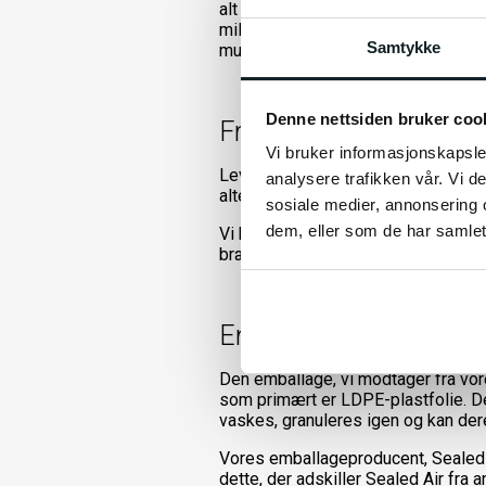
alt EE-affald fra os, og store dele
miljøafgifter inkluderet i prisen. D
Samtykke
mulige håndtering af forskelligt EE-
Denne nettsiden bruker coo
Fragt og transport
Vi bruker informasjonskapsler
Leveringer fra E-Wheels sker genne
analysere trafikken vår. Vi 
alternative køretøjer, der bruger v
sosiale medier, annonsering 
dem, eller som de har samlet
Vi bruger Mærsk som vores partner 
brændstoffer.
Emballage
Den emballage, vi modtager fra vore
som primært er LDPE-plastfolie. De
vaskes, granuleres igen og kan der
Vores emballageproducent, Sealed A
dette, der adskiller Sealed Air fr