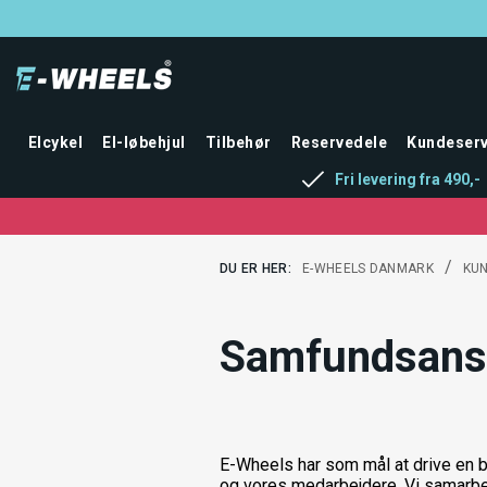
Elcykel
El-løbehjul
Tilbehør
Reservedele
Kundeserv
Fri levering fra 490,-
/
DU ER HER:
E-WHEELS DANMARK
KU
Samfundsans
E-Wheels har som mål at drive en b
og vores medarbejdere. Vi samarbejd