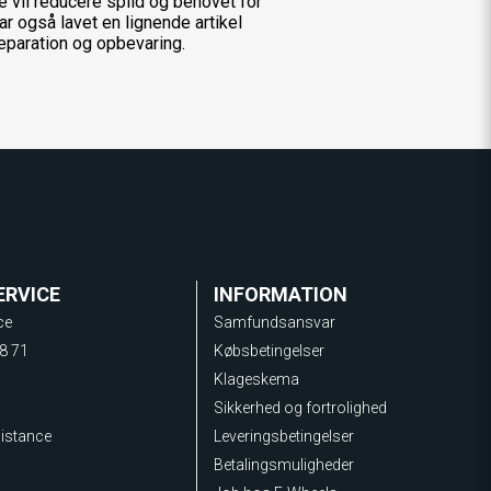
e vil reducere splid og behovet for
har også lavet en lignende artikel
reparation og opbevaring.
ERVICE
INFORMATION
ce
Samfundsansvar
8 71
Købsbetingelser
Klageskema
Sikkerhed og fortrolighed
sistance
Leveringsbetingelser
Betalingsmuligheder