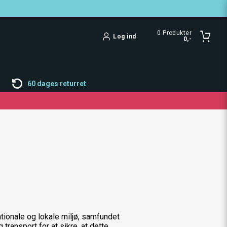
0
Produkter
Log ind
0,-
60 dages returret
ionale og lokale miljø, samfundet
ransport for at sikre, at dette