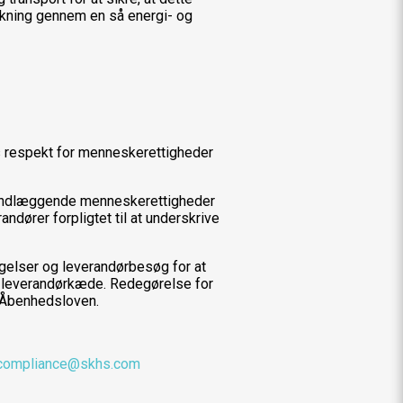
rkning gennem en så energi- og
rs respekt for menneskerettigheder
 grundlæggende menneskerettigheder
andører forpligtet til at underskrive
lser og leverandørbesøg for at
ryg leverandørkæde. Redegørelse for
l Åbenhedsloven.
compliance@skhs.com