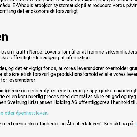
måde. E-Wheels arbejder systematisk på at reducere vores påvi
t omfang det er økonomisk forsvarligt.
en
tsloven i kraft i Norge. Lovens formål er at fremme virksomhede
ikre offentligheden adgang til information.
ndet, og det er vigtigt for os, at vores leverandører overholder
r at sikre etisk forsvarlige produktionsforhold er alle vores lever
 for leverandører.
randørerne og gennemfører regelmæssige spørgeskemaundersøge
Dette er en kontinuerlig proces med det mål at sikre en god og t
en Sveinung Kristiansen Holding AS offentliggøres i henhold ti
se etter åpenhetsloven
.
e med menneskerettigheder og Åbenhedsloven? Kontakt os på: