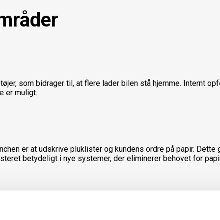
mråder
jer, som bidrager til, at flere lader bilen stå hjemme. Internt opfo
e er muligt.
chen er at udskrive pluklister og kundens ordre på papir. Dett
steret betydeligt i nye systemer, der eliminerer behovet for papir
udtjent elektronisk udstyr. Vi gør dette i samarbejde med Serva, 