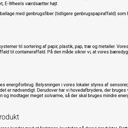
et, E-Wheels værdsætter højt.
llage med genbrugsfiber (tidligere genbrugspapiraffald) som h
stemer til sortering af papir, plastik, pap, træ og metaller. Vore
t affald til containeraffald. På den måde sikrer vi, at vores bæredy
ores energiforbrug. Belysningen i vores lokaler styres af sensore
 det er nødvendigt. Derudover har vi hovedafbrydere, der bruges 
n og modtager meget solvarme, så der skal bruges mindre energi
produkt