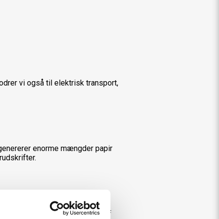
drer vi også til elektrisk transport,
e genererer enorme mængder papir
udskrifter.
som er ansvarlig for håndtering af