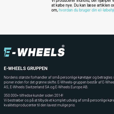
Vi producerer indhold, der hjælper 
at købe nye. Du kan læse artiklen 
om,
hvordan du bruger din el-løbehj
E-WHEELS GRUPPEN
Nordens største forhandler af små personlige køretøjer og betragtes
pioner inden for det grønne skifte. E-Wheels-gruppen består af E-Whe
AS, E­-Wheels Switzerland SA og E-Wheels Europe AB.
350.000+ tilfredse kunder siden 2014!
Vi bestræber os på at tilbyde et komplet udvalg af små personlige køre
kvalitetsproducenter til den lavest mulige pris.