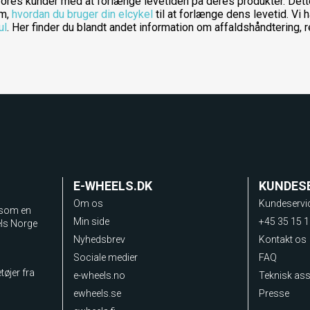
vores kunder med at forlænge levetiden på deres produkter. Dett
om,
hvordan du bruger din elcykel
til at forlænge dens levetid. Vi 
ul
. Her finder du blandt andet information om affaldshåndtering, 
E-WHEELS.DK
KUNDES
Om os
Kundeservi
 som en
Min side
+45 35 15 1
els Norge
Nyhedsbrev
Kontakt os
Sociale medier
FAQ
tøjer fra
e-wheels.no
Teknisk as
ewheels.se
Presse