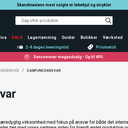
Skandinaviens mest solgte el-løbehjul og elcykler
ice
SALG
Lagertømning
Guider
Butikker
Værksted
2-4 dages leveringstid
Prismatch
Sensommer megaudsalg - Op til 49%
/
NDESERVICE
SAMFUNDSANSVAR
var
æredygtig virksomhed med fokus på ansvar for både det internat
er tæt med vores partnere inden for blandt andet produktion og t