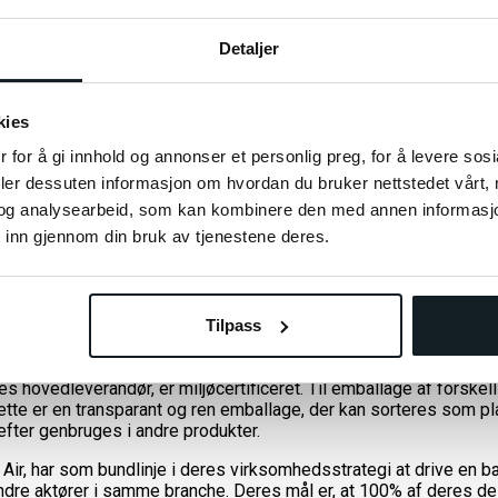
 af blandt andet IT-branchen. Ligesom andre virksomheder er der et
ette er også tilfældet hos E-Wheels. Miljøafgiften er en offentlig 
Detaljer
affald, men også finansierer returordninger.
kies
 for å gi innhold og annonser et personlig preg, for å levere sos
m post- og logistikgruppene PostNord, Bring og DHL. Her arbejd
deler dessuten informasjon om hvordan du bruker nettstedet vårt,
edvarende brændstof. Vores transportører arbejder med, og har et 
og analysearbeid, som kan kombinere den med annen informasjon d
 inn gjennom din bruk av tjenestene deres.
til søtransport. Mærsks mål er at blive klimaneutral i 2040 med 
Tilpass
s hovedleverandør, er miljøcertificeret. Til emballage af forskell
tte er en transparant og ren emballage, der kan sorteres som pl
efter genbruges i andre produkter.
ir, har som bundlinje i deres virksomhedsstrategi at drive en bæ
a andre aktører i samme branche. Deres mål er, at 100% af deres