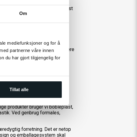
 krav om, at alle produkter har
afgift, der primært sikrer den bedst
Om
iale mediefunksjoner og for å
es der blandt andet på at etablere
 med partnerne våre innen
stærkt fokus på, miljøansvar.
u har gjort tilgjengelig for
ny teknologi, nye skibe og nye
Tillat alle
ige produkter bruger vi bobleplast,
astik. Ved genbrug formales,
redygtig forretning. Det er netop
 design og emballagesystem skal