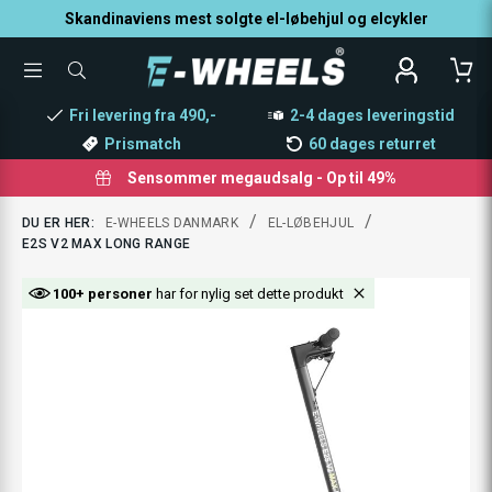
Skandinaviens mest solgte el-løbehjul og elcykler
TOGGLE
SØG
MENU
EFTER
PRODUKTER
Fri levering fra 490,-
2-4 dages leveringstid
Prismatch
60 dages returret
Sensommer megaudsalg - Op til 49%
/
/
DU ER HER:
E-WHEELS DANMARK
EL-LØBEHJUL
E2S V2 MAX LONG RANGE
100+ personer
har for nylig set dette produkt