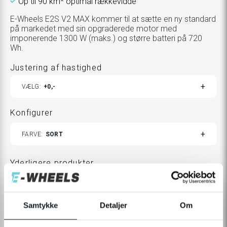
Op til 90 km* optimal rækkevidde
E-Wheels E2S V2 MAX kommer til at sætte en ny standard
på markedet med sin opgraderede motor med
imponerende 1300 W (maks.) og større batteri på 720
Wh.
Justering af hastighed
TOGGLE
VÆLG
0,-
ADD
PRODUCTS
Konfigurer
TOGGLE
FARVE
SORT
VARIANTS
Yderligere produkter
TOGGLE
VÆLG
0,-
ADDITIONAL
PRODUCTS
CUSTOMIZATION
Samtykke
Detaljer
Om
MODAL
8.390,-