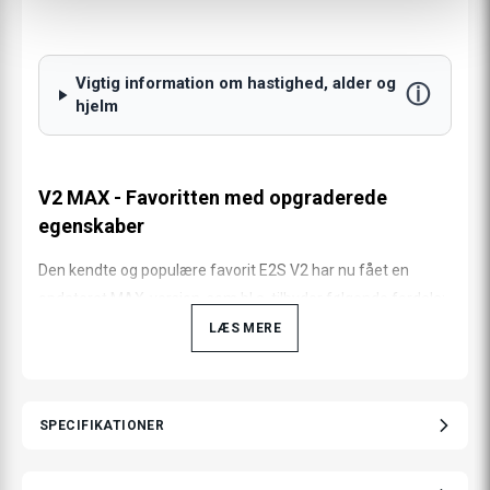
Vigtig information om hastighed, alder og
ⓘ
hjelm
V2 MAX - Favoritten med opgraderede
egenskaber
Den kendte og populære favorit E2S V2 har nu fået en
opdateret MAX-version, som bl.a. tilbyder følgende fordele:
LÆS MERE
IP-certificering IP56
Ny og endnu kraftigere baghjulsmotor på 1300 W
(maksimal nominel effekt)
SPECIFIKATIONER
Opgraderet LCD-skærm
Øget batteristørrelse til imponerende 48 V og 15 Ah
(720 Wh), hvilket giver en optimal rækkevidde på 90