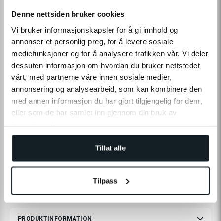
Denne nettsiden bruker cookies
Levering
Click & Collect
Vi bruker informasjonskapsler for å gi innhold og
På lager
Tilgængelig i 1 butiker
annonser et personlig preg, for å levere sosiale
mediefunksjoner og for å analysere trafikken vår. Vi deler
dessuten informasjon om hvordan du bruker nettstedet
TILFØJ TIL INDKØBSKURV
vårt, med partnerne våre innen sosiale medier,
annonsering og analysearbeid, som kan kombinere den
Leverans:
2-4
dage
|
Fri levering fra 490,-
På lager
med annen informasjon du har gjort tilgjengelig for dem,
Tilgængelig i
1
butiker
eller som de har samlet inn gjennom din bruk av
tjenestene deres.
Fri levering fra
2-4 dages
Prismatch
60 dages
Tillat alle
490,-
leveringstid
returret
Se den opgraderede version med fuld affjedring og længere
rækkevidde!
Tilpass
PRODUKTINFORMATION