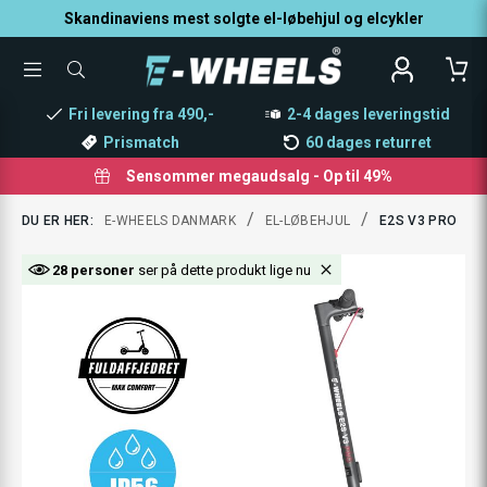
Skandinaviens mest solgte el-løbehjul og elcykler
TOGGLE
SØG
MENU
EFTER
PRODUKTER
Fri levering fra 490,-
2-4 dages leveringstid
Prismatch
60 dages returret
Sensommer megaudsalg - Op til 49%
/
/
DU ER HER:
E-WHEELS DANMARK
EL-LØBEHJUL
E2S V3 PRO
28 personer
ser på dette produkt lige nu