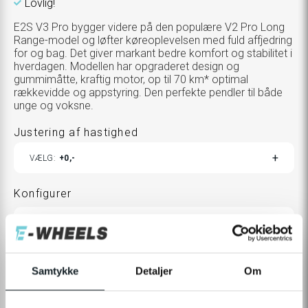
Lovlig!
E2S V3 Pro bygger videre på den populære V2 Pro Long
Range-model og løfter køreoplevelsen med fuld affjedring
for og bag. Det giver markant bedre komfort og stabilitet i
hverdagen. Modellen har opgraderet design og
gummimåtte, kraftig motor, op til 70 km* optimal
rækkevidde og appstyring. Den perfekte pendler til både
unge og voksne.
Justering af hastighed
TOGGLE
VÆLG
0,-
ADD
PRODUCTS
Konfigurer
TOGGLE
FARVE
GRÅ
VARIANTS
TOGGLE
MODEL
LUFTFYLDTE DÆK
VARIANTS
Samtykke
Detaljer
Om
6.690,-