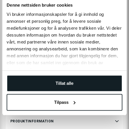
Denne nettsiden bruker cookies
Vi bruker informasjonskapsler for å gi innhold og
Levering
Click & Collect
annonser et personlig preg, for å levere sosiale
På lager
Tilgængelig i 1 butiker
mediefunksjoner og for å analysere trafikken vår. Vi deler
dessuten informasjon om hvordan du bruker nettstedet
vårt, med partnerne våre innen sosiale medier,
TILFØJ TIL INDKØBSKURV
annonsering og analysearbeid, som kan kombinere den
Leverans:
2-4
dage
|
Fri levering fra 490,-
med annen informasjon du har gjort tilgjengelig for dem,
På lager
eller som de har samlet inn gjennom din bruk av
Tilgængelig i
1
butiker
tjenestene deres.
Tillat alle
Fri levering fra
2-4 dages
Prismatch
60 dages
490,-
leveringstid
returret
Tilpass
PRODUKTINFORMATION