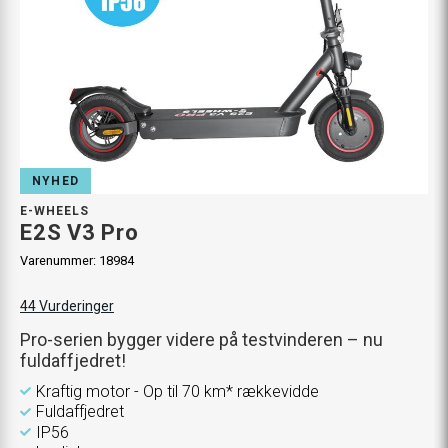
NYHED
E-WHEELS
E2S V3 Pro
Varenummer:
18984
44
Vurderinger
Pro-serien bygger videre på testvinderen – nu
fuldaffjedret!
Kraftig motor - Op til 70 km* rækkevidde
Fuldaffjedret
IP56