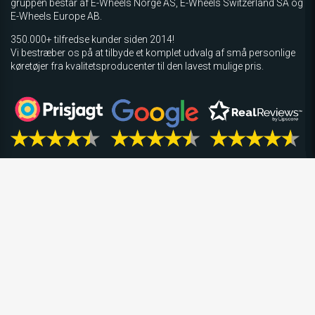
gruppen består af E-Wheels Norge AS, E­-Wheels Switzerland SA og
E-Wheels Europe AB.
350.000+ tilfredse kunder siden 2014!
Vi bestræber os på at tilbyde et komplet udvalg af små personlige
køretøjer fra kvalitetsproducenter til den lavest mulige pris.
E-WHEELS.DK
KUNDESERVICE
INFORMATION