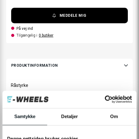
MEDDELE MIG
På vej ind
Tilgængelig i
0
butiker
PRODUKTINFORMATION
Råstyrke
Blandt de modeller, som Vsett tilbyder, er 10+ det største og
stærkeste elløbehjul, som leveres med en dobbelt 1400 W
motor. Når denne kraft kombineres med dobbelte
Samtykke
Detaljer
Om
hydrauliske skivebremser og 10" dæk, har du et komplet
elløbehjul til dem, der vil have det bedste.
Denne nettsiden bruker cookies