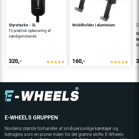
Styretaske - 3L
Mobilholder i aluminium
Z
Til praktisk opbevaring af
S
værdigenstande.
l
S
320,-
160,-
3
E-WHEELS GRUPPEN
Nordens største forhandler af små personlige køretøjer og
betragtes som en pioner inden for det grønne skifte. E-Wheels-