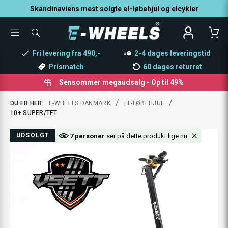
Skandinaviens mest solgte el-løbehjul og elcykler
TOGGLE
SØG
MENU
EFTER
PRODUKTER
Fri levering fra 490,-
2-4 dages leveringstid
Prismatch
60 dages returret
Sensommer megaudsalg - Op til 49%
/
/
DU ER HER:
E-WHEELS DANMARK
EL-LØBEHJUL
10+ SUPER/TFT
UDSOLGT
7 personer
ser på dette produkt lige nu