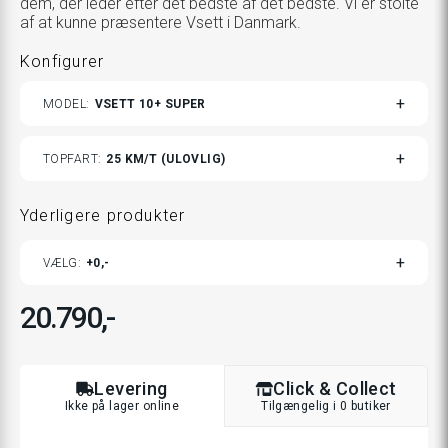
dem, der leder efter det bedste af det bedste. Vi er stolte
af at kunne præsentere Vsett i Danmark.
Konfigurer
TOGGLE
MODEL
VSETT 10+ SUPER
VARIANTS
TOGGLE
TOPFART
25 KM/T (ULOVLIG)
VARIANTS
Yderligere produkter
TOGGLE
VÆLG
0,-
ADDITIONAL
PRODUCTS
CUSTOMIZATION
MODAL
20.790,-
Levering
Click & Collect
Ikke på lager online
Tilgængelig i 0 butiker