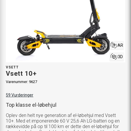
AR
3D
VSETT
Vsett 10+
Varenummer:
9627
59
Vurderinger
Top klasse el-løbehjul
Oplev den helt nye generation af el-løbehjul med Vsett
10+. Med et imponerende 60 V 25,6 Ah LG-batteri og en
rækkevidde på op til 100 km er dette den el-løbehjul for