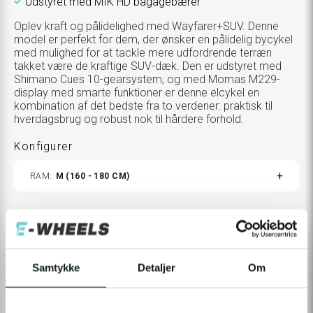
Udstyret med MIK HD bagagebærer
Oplev kraft og pålidelighed med Wayfarer+SUV. Denne
model er perfekt for dem, der ønsker en pålidelig bycykel
med mulighed for at tackle mere udfordrende terræn
takket være de kraftige SUV-dæk. Den er udstyret med
Shimano Cues 10-gearsystem, og med Momas M229-
display med smarte funktioner er denne elcykel en
kombination af det bedste fra to verdener: praktisk til
hverdagsbrug og robust nok til hårdere forhold.
Konfigurer
TOGGLE
RAM
M (160 - 180 CM)
VARIANTS
Yderligere produkter
TOGGLE
VÆLG
0,-
ADDITIONAL
PRODUCTS
Samtykke
Detaljer
Om
CUSTOMIZATION
MODAL
16.990,-
25.560,-