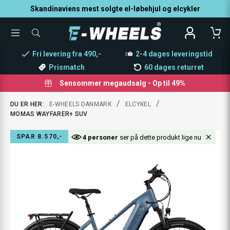
Skandinaviens mest solgte el-løbehjul og elcykler
TOGGLE
SØG
MENU
EFTER
PRODUKTER
Fri levering fra 490,-
2-4 dages leveringstid
Prismatch
60 dages returret
Sensommer megaudsalg - Op til 49%
/
/
DU ER HER:
E-WHEELS DANMARK
ELCYKEL
MOMAS WAYFARER+ SUV
SPAR 8.570,-
4 personer
ser på dette produkt lige nu