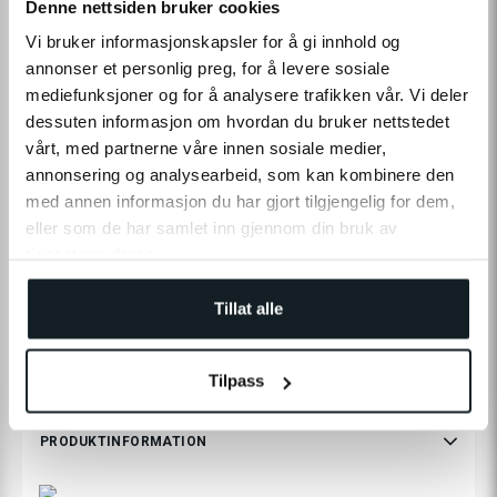
Denne nettsiden bruker cookies
Levering
Click & Collect
Vi bruker informasjonskapsler for å gi innhold og
På lager
Tilgængelig i 1 butiker
annonser et personlig preg, for å levere sosiale
mediefunksjoner og for å analysere trafikken vår. Vi deler
dessuten informasjon om hvordan du bruker nettstedet
TILFØJ TIL INDKØBSKURV
vårt, med partnerne våre innen sosiale medier,
annonsering og analysearbeid, som kan kombinere den
Leverans:
2-4
dage
|
Fri levering fra 490,-
med annen informasjon du har gjort tilgjengelig for dem,
På lager
eller som de har samlet inn gjennom din bruk av
Tilgængelig i
1
butiker
tjenestene deres.
Fri levering fra
2-4 dages
Prismatch
60 dages
Tillat alle
490,-
leveringstid
returret
Tilpass
PRODUKTINFORMATION