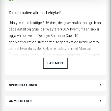
Din ultimative allround elcykel!
Udstyret med kraftige SUV-dæk, der giver maksimalt greb på
både asfalt og grus, gør Wayfarer+SUV hver tur til en sikker
og jævn oplevelse. Den nye Shimano Cues 10-
gearkonfiguration sikrer præcise gearskift og bedre kontrol,
uanset hvor du cykler. Cyklen er udstyret med Momas
Turbo+ motor med 115 Nm drejningsmoment, 48V system
og et stort batteri, der giver en god rækkevidde. Uanset om du
LÆS MERE
pendler i byen eller udforsker terræn, vil Wayfarer+SUV holde
dig i gang hele dagen.
Derudover bidrager en affjedret sadelpind til en meget
SPECIFIKATIONER
komfortabel køretur – selv på ujævnt underlag.
ANMELDELSER
Fokus på praktiske løsninger