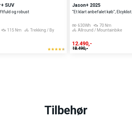
bakker lette at forcere. Det
r+ SUV
Jason+ 2025
aftfuld og robust
"Et klart anbefalet køb", Elcyklis
dde pr. opladning, og
630Wh
70 Nm
115 Nm
Trekking / By
Allround / Mountainbike
,6" dæk og en bred,
 lys for og bag, bagagebærer
12.490,-
18.490,-
en gør det nemt at klikke
l belastning op til 27 kg.
Tilbehør