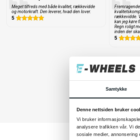
Cyklen leveres med Shimanos innovative gearsystem kald
Meget tilfreds med både kvalitet, rækkevidde
Fremragende 
og motorkraft. Den leverer, hvad den lover.
kvalitetskom
er også det revolutionerende LINKGLIDE-drivsystem, som
rækkevidde. 
5
kan jeg køre f
gearskift samt øger slidstyrken med ca. 300%. CUES er udvikl
Regn roligt 
som har større belastning på gear og drivsystem end tradi
inden der ska
5
CUES kombineret med LINKGLIDE giver ikke kun eneståen
komfort, men løfter også driftssikkerheden på elcyklen til e
Samtykke
Denne nettsiden bruker coo
Vi bruker informasjonskapsler
analysere trafikken vår. Vi 
sosiale medier, annonsering 