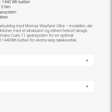
– 1440 Wh batteri
15 Nm
earsystem
ilren
 elcykling med Momas Wayfarer Ultra – modellen, der
tioner med et eksklusivt og stilrent helsort design.
imano Cues 11-gearsystem for en optimal
t 1440Wh batteri for ekstra lang rækkevidde.
LE
ANTS