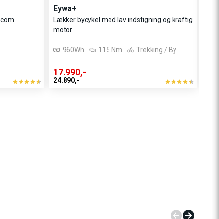
Eywa+
Su
t.com
Lækker bycykel med lav indstigning og kraftig
Højt
motor
kval
960Wh
115 Nm
Trekking / By
17.990,-
17.
24.890,-
29.3