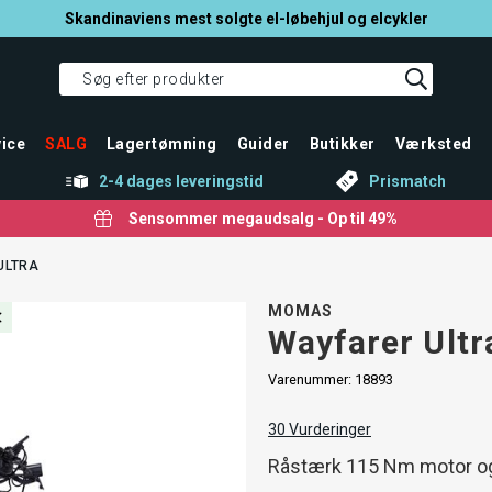
Skandinaviens mest solgte el-løbehjul og elcykler
ice
SALG
Lagertømning
Guider
Butikker
Værksted
2-4 dages leveringstid
Prismatch
Sensommer megaudsalg - Op til 49%
ULTRA
MOMAS
Wayfarer Ultr
Varenummer:
18893
30
Vurderinger
Råstærk 115 Nm motor og