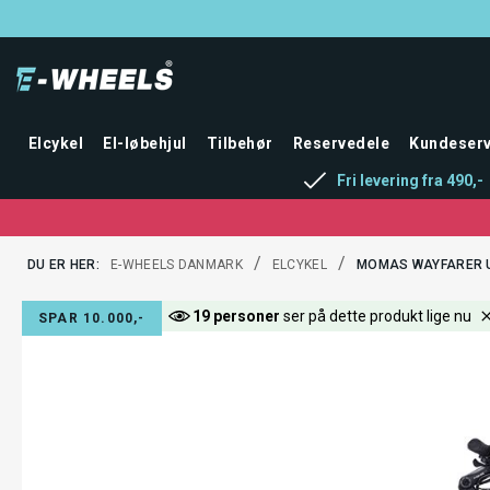
Elcykel
El-løbehjul
Tilbehør
Reservedele
Kundeserv
Fri levering fra 490,-
/
/
DU ER HER:
E-WHEELS DANMARK
ELCYKEL
MOMAS WAYFARER 
19 personer
ser på dette produkt lige nu
SPAR 10.000,-