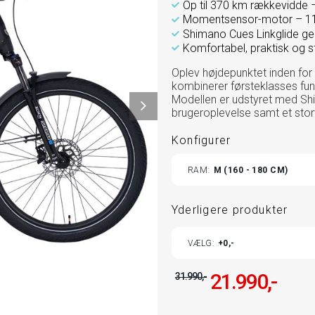
Op til 370 km rækkevidde 
Momentsensor-motor – 1
Shimano Cues Linkglide g
Komfortabel, praktisk og st
Oplev højdepunktet inden for
kombinerer førsteklasses funk
Modellen er udstyret med Sh
brugeroplevelse samt et stor
Konfigurer
TOGG
RAM
M (160 - 180 CM)
VARI
Yderligere produkter
TOGGLE
VÆLG
0,-
ADDITIONAL
PRODUCTS
CUSTOMIZATION
MODAL
21.990,-
31.990,-