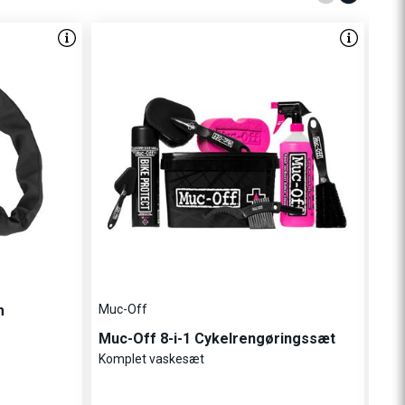
m
Muc-Off
Mo
Muc-Off 8-i-1 Cykelrengøringssæt
Mom
Komplet vaskesæt
Cyk
Med 