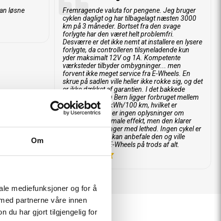
kan løsne
Fremragende valuta for pengene. Jeg bruger
cyklen dagligt og har tilbagelagt næsten 3000
km på 3 måneder. Bortset fra den svage
forlygte har den været helt problemfri.
Desværre er det ikke nemt at installere en lysere
forlygte, da controlleren tilsyneladende kun
yder maksimalt 12V og 1A. Kompetente
værksteder tilbyder ombygninger... men
forvent ikke meget service fra E-Wheels. En
skrue på sadlen ville heller ikke rokke sig, og det
er ikke dækket af garantien. I det bakkede
område omkring Bern ligger forbruget mellem
0,700 og 0,900 kWh/100 km, hvilket er
acceptabelt. Der er ingen oplysninger om
motorens maksimale effekt, men den klarer
selv stejle stigninger med lethed. Ingen cykel er
perfekt, men jeg kan anbefale den og ville
Om
stadig købe fra E-Wheels på trods af alt.
5
iale mediefunksjoner og for å
 med partnerne våre innen
u har gjort tilgjengelig for