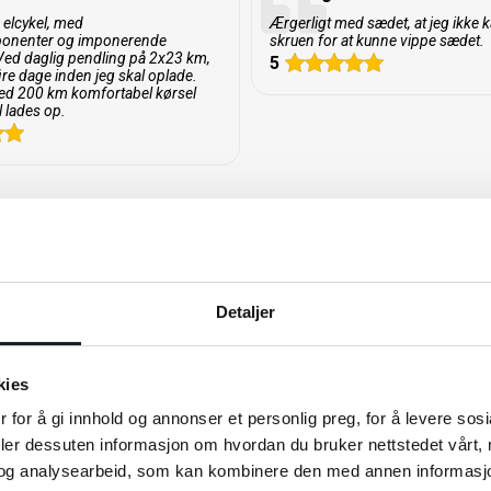
et Shimano CUES. Integreret
elcykel, med
Ærgerligt med sædet, at jeg ikke 
ponenter og imponerende
skruen for at kunne vippe sædet.
 giver mere jævne og bløde
Ved daglig pendling på 2x23 km,
5
ire dage inden jeg skal oplade.
et specielt til elcykler,
med 200 km komfortabel kørsel
tionelle cykler. Shimano
l lades op.
de brugervenlighed og
t helt nyt niveau.
Detaljer
kies
 for å gi innhold og annonser et personlig preg, for å levere sos
deler dessuten informasjon om hvordan du bruker nettstedet vårt,
og analysearbeid, som kan kombinere den med annen informasjon d