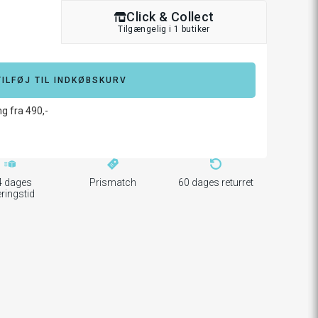
Click & Collect
Tilgængelig i 1 butiker
TILFØJ TIL INDKØBSKURV
ng fra 490,-
4 dages
Prismatch
60 dages returret
eringstid