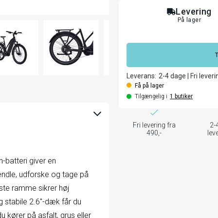
Levering
På lager
Leverans:
2-4
dage
|
Fri leveri
Få på lager
Tilgængelig i
1
butiker
Fri levering fra
2-
490,-
lev
h-batteri giver en
ndle, udforske og tage på
ste ramme sikrer høj
 stabile 2.6"-dæk får du
 kører på asfalt, grus eller