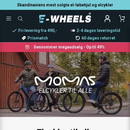
Skandinaviens mest solgte el-løbehjul og elcykler
TOGGLE
SØG
MENU
EFTER
PRODUKTER
Fri levering fra 490,-
2-4 dages leveringstid
Prismatch
60 dages returret
Sensommer megaudsalg - Op til 49%