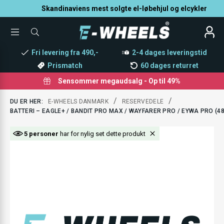
Skandinaviens mest solgte el-løbehjul og elcykler
TOGGLE
SØG
MENU
EFTER
PRODUKTER
Fri levering fra 490,-
2-4 dages leveringstid
Prismatch
60 dages returret
Sensommer megaudsalg - Op til 49%
/
/
DU ER HER:
E-WHEELS DANMARK
RESERVEDELE
BATTERI – EAGLE+ / BANDIT PRO MAX / WAYFARER PRO / EYWA PRO (4
5 personer
har for nylig set dette produkt