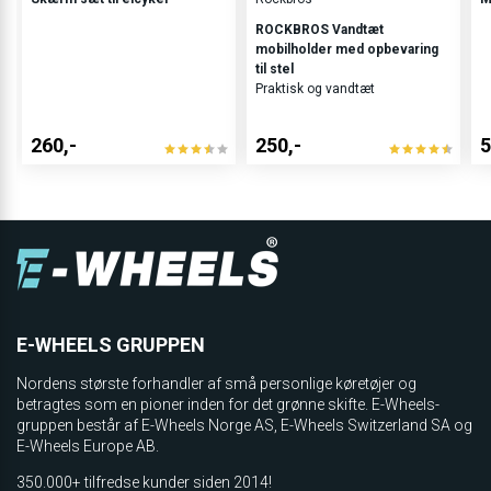
ROCKBROS Vandtæt
mobilholder med opbevaring
til stel
Praktisk og vandtæt
260,-
250,-
5
E-WHEELS GRUPPEN
Nordens største forhandler af små personlige køretøjer og
betragtes som en pioner inden for det grønne skifte. E-Wheels-
gruppen består af E-Wheels Norge AS, E­-Wheels Switzerland SA og
E-Wheels Europe AB.
350.000+ tilfredse kunder siden 2014!