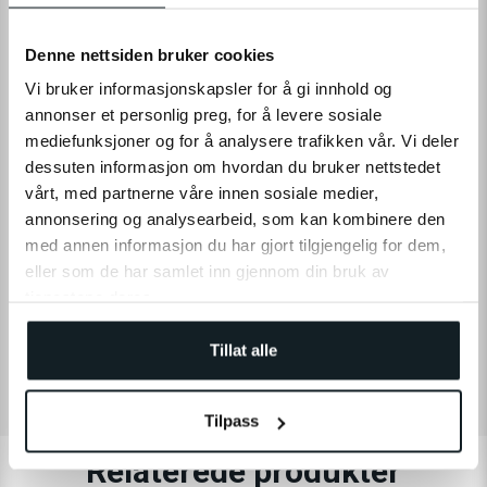
funktionalitet med stil. Nem at montere.
Denne nettsiden bruker cookies
Vi bruker informasjonskapsler for å gi innhold og
annonser et personlig preg, for å levere sosiale
mediefunksjoner og for å analysere trafikken vår. Vi deler
dessuten informasjon om hvordan du bruker nettstedet
LÆS MERE
vårt, med partnerne våre innen sosiale medier,
annonsering og analysearbeid, som kan kombinere den
med annen informasjon du har gjort tilgjengelig for dem,
eller som de har samlet inn gjennom din bruk av
SPECIFIKATIONER
tjenestene deres.
ANMELDELSER
Tillat alle
Tilpass
Relaterede produkter