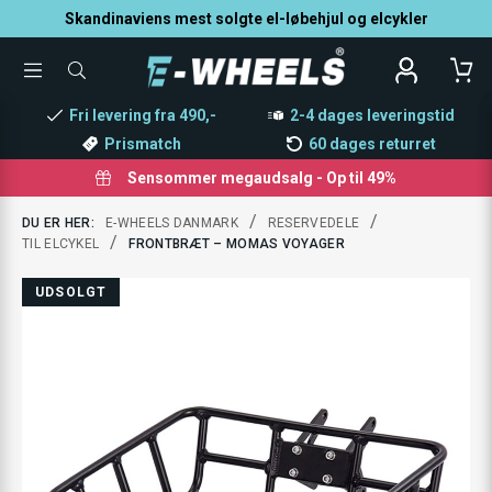
Skandinaviens mest solgte el-løbehjul og elcykler
TOGGLE
SØG
MENU
EFTER
PRODUKTER
Fri levering fra 490,-
2-4 dages leveringstid
Prismatch
60 dages returret
Sensommer megaudsalg - Op til 49%
/
/
DU ER HER:
E-WHEELS DANMARK
RESERVEDELE
/
TIL ELCYKEL
FRONTBRÆT – MOMAS VOYAGER
UDSOLGT