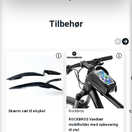
Tilbehør
Skærm sæt til elcykel
Rockbros
C
ROCKBROS Vandtæt
mobilholder med opbevaring
til stel