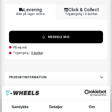
Levering
Click & Collect
Ikke på lager online
Tilgængelig i 0 butiker
MEDDELE MIG
På vej ind
Tilgængelig i
0
butiker
PRODUKTINFORMATION
Frontlad til Momas Voyager
Praktisk frontlad, der gør det nemt at transportere bagage
foran på cyklen. Tilpasset Momas Voyager og kombinerer
Samtykke
Detaljer
Om