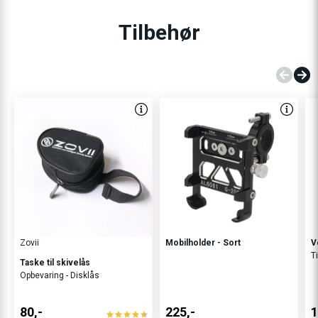
Tilbehør
Zovii
Mobilholder - Sort
V
Ti
Taske til skivelås
Opbevaring - Disklås
80,-
225,-
1