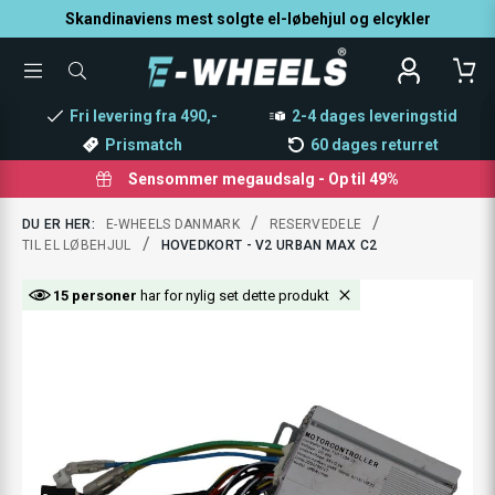
Skandinaviens mest solgte el-løbehjul og elcykler
TOGGLE
SØG
MENU
EFTER
PRODUKTER
Fri levering fra 490,-
2-4 dages leveringstid
Prismatch
60 dages returret
Sensommer megaudsalg - Op til 49%
/
/
DU ER HER:
E-WHEELS DANMARK
RESERVEDELE
/
TIL EL LØBEHJUL
HOVEDKORT - V2 URBAN MAX C2
15 personer
har for nylig set dette produkt