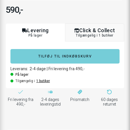
590,-
Levering
Click & Collect
På lager
Tilgængelig i 1 butiker
TILFØJ TIL INDKØBSKURV
Leverans:
2-4
dage
|
Fri levering fra 490,-
På lager
Tilgængelig i
1
butiker
Fri levering fra
2-4 dages
Prismatch
60 dages
490,-
leveringstid
returret