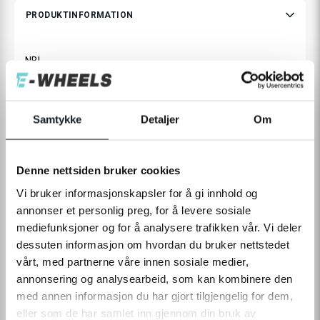
PRODUKTINFORMATION
NB!
Dette hovedkort hører til E2S Urban Max med motoren, du
ser til højre på billedet, med gråt fælg. Hvis din Urban Max har
Samtykke
Detaljer
Om
motoren, du ser til venstre, med sort fælg, finder du det rigtige
hovedkort
her.
Denne nettsiden bruker cookies
Vi bruker informasjonskapsler for å gi innhold og
annonser et personlig preg, for å levere sosiale
mediefunksjoner og for å analysere trafikken vår. Vi deler
LÆS MERE
dessuten informasjon om hvordan du bruker nettstedet
vårt, med partnerne våre innen sosiale medier,
annonsering og analysearbeid, som kan kombinere den
med annen informasjon du har gjort tilgjengelig for dem,
SPECIFIKATIONER
eller som de har samlet inn gjennom din bruk av