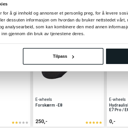
kies
5.200,-
1.100,-
 for å gi innhold og annonser et personlig preg, for å levere sos
deler dessuten informasjon om hvordan du bruker nettstedet vårt,
og analysearbeid, som kan kombinere den med annen informasjon d
KUN I BU
 inn gjennom din bruk av tjenestene deres.
Tilpass
E-wheels
E-wheels
Forskærm -E8
Hydraulis
E7 Pro / E
250,-
0,-