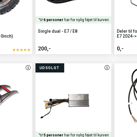
6 personer
har for nylig føjet til kurven
Single dual - E7 / E8
Deler til
10inch)
E7 2024->
200,-
0,-
UDSOLGT
5 personer
har for nylig føjet til kurven