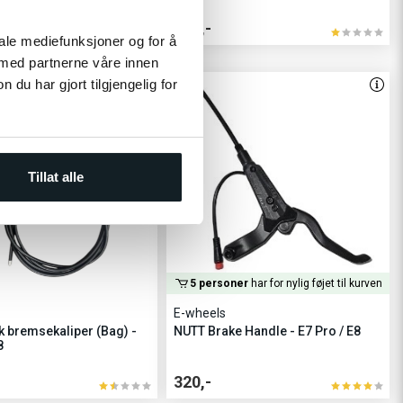
100,-
iale mediefunksjoner og for å
 med partnerne våre innen
u har gjort tilgjengelig for
TIK
Tillat alle
5 personer
har for nylig føjet til kurven
E-wheels
k bremsekaliper (Bag) -
NUTT Brake Handle - E7 Pro / E8
8
320,-