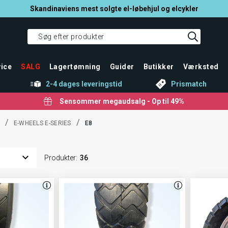
Skandinaviens mest solgte el-løbehjul og elcykler
ice
SALG
Lagertømning
Guider
Butikker
Værksted
2-4 dages leveringstid
Prismatch
Sensommer megaudsalg - Op til 49%
/
/
E-WHEELS E-SERIES
E8
Produkter
:
36