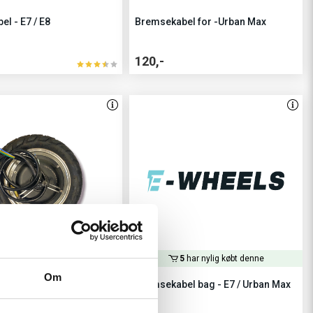
el - E7 / E8
Bremsekabel for -Urban Max
120,-
oner
har for nylig føjet til kurven
5
har nylig købt denne
Om
 / E8
Bremsekabel bag - E7 / Urban Max