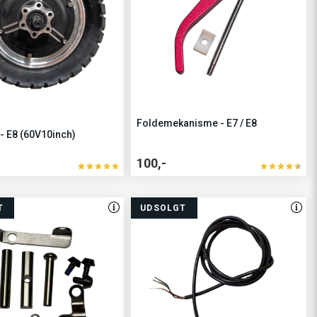
Foldemekanisme - E7 / E8
 - E8 (60V10inch)
100,-
T
UDSOLGT