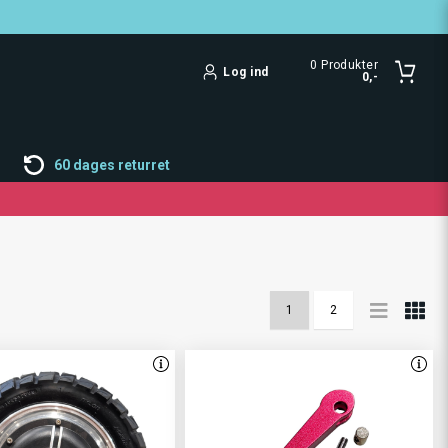
0
Produkter
Log ind
0,-
60 dages returret
1
2