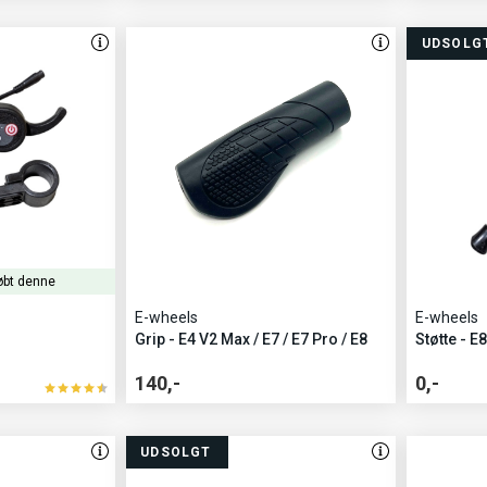
UDSOLG
øbt denne
E-wheels
E-wheels
Grip - E4 V2 Max / E7 / E7 Pro / E8
Støtte - E8
140,-
0,-
UDSOLGT