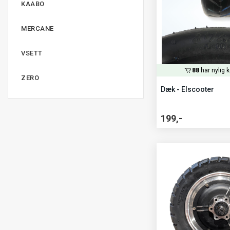
KAABO
MERCANE
VSETT
88
har nylig 
ZERO
Dæk - Elscooter
199,-