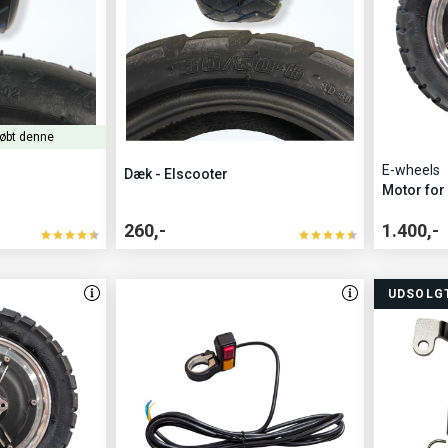
købt denne
E-wheels
Dæk - Elscooter
Motor for
260,-
1.400,-
UDSOLG