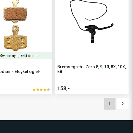
00+
har nylig købt denne
Bremsegreb - Zero 8, 9, 10, 8X, 10X,
dser - Elcykel og el-
E8
158,-
1
2