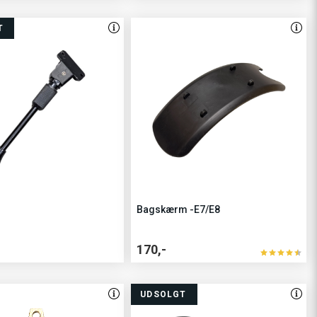
T
Bagskærm -E7/E8
170,-
UDSOLGT