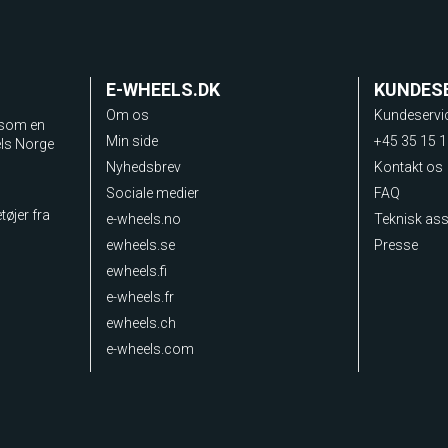
E-WHEELS.DK
KUNDES
Om os
Kundeservi
 som en
Min side
+45 35 15 1
els Norge
Nyhedsbrev
Kontakt os
Sociale medier
FAQ
tøjer fra
e-wheels.no
Teknisk as
ewheels.se
Presse
ewheels.fi
e-wheels.fr
ewheels.ch
e-wheels.com