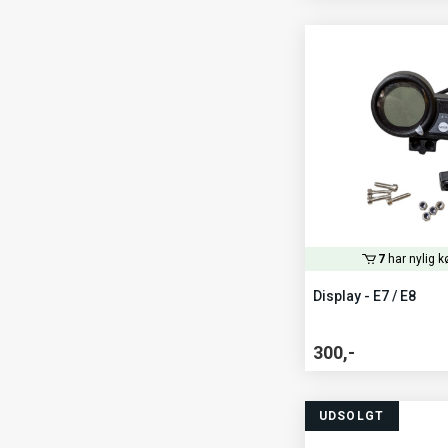
7
har nylig k
Display - E7 / E8
300,-
UDSOLGT