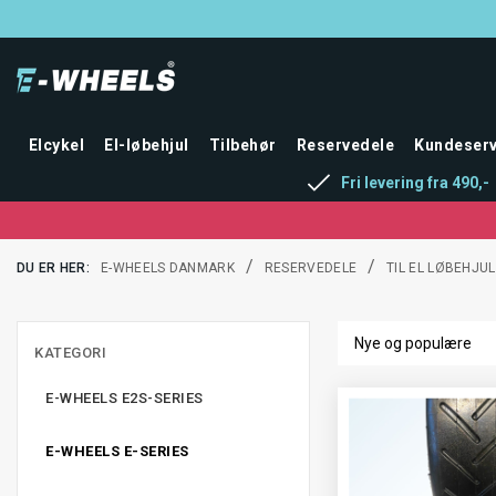
Elcykel
El-løbehjul
Tilbehør
Reservedele
Kundeserv
Fri levering fra 490,-
/
/
DU ER HER:
E-WHEELS DANMARK
RESERVEDELE
TIL EL LØBEHJUL
KATEGORI
E-WHEELS E2S-SERIES
E-WHEELS E-SERIES