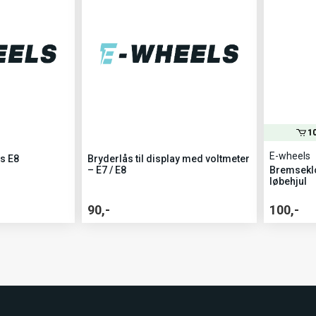
1
E-wheels
s E8
Bryderlås til display med voltmeter
– E7 / E8
Bremseklo
løbehjul
90,-
100,-