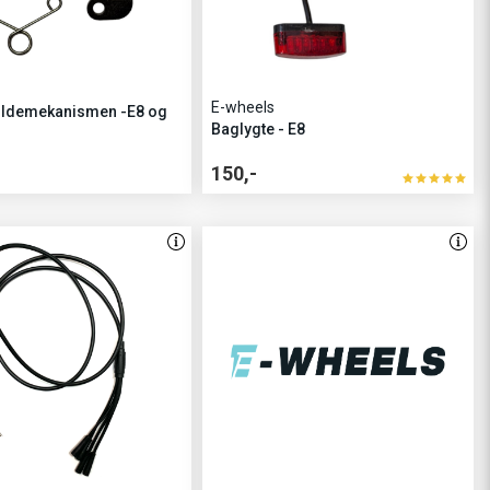
E-wheels
 foldemekanismen -E8 og
Baglygte - E8
150,-