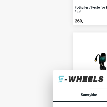
Fothviler / Feste for
/ E8
260,-
7 personer
har for ny
Samtykke
E-wheels
Tenningslås med Vol
E8