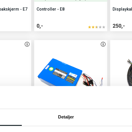
 bakskjerm - E7
Controller - E8
Displaykab
0,-
250,-
lig føjet til kurven
11 pers
Detaljer
Battery (60V - 26Ah)
Motor - E7
tmeter - E7 /