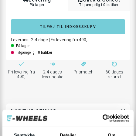
På lager
Tilgængelig i 0 butiker
TILFØJ TIL INDKØBSKURV
Leverans:
2-4
dage
|
Fri levering fra 490,-
På lager
Tilgængelig i
0
butiker
Fri levering fra
2-4 dages
Prismatch
60 dages
490,-
leveringstid
returret
PRODUKTINFORMATION
Samtykke
Detaljer
Om