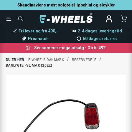
Skandinaviens mest solgte el-løbehjul og elcykler
TOGGLE
SØG
MENU
EFTER
PRODUKTER
Fri levering fra 490,-
2-4 dages leveringstid
Prismatch
60 dages returret
Sensommer megaudsalg - Op til 49%
/
/
DU ER HER:
E-WHEELS DANMARK
RESERVEDELE
BAGLYGTE -V2 MAX (2022)