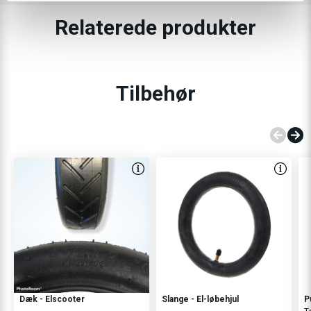
Relaterede produkter
Tilbehør
Dæk - Elscooter
Slange - El-løbehjul
P