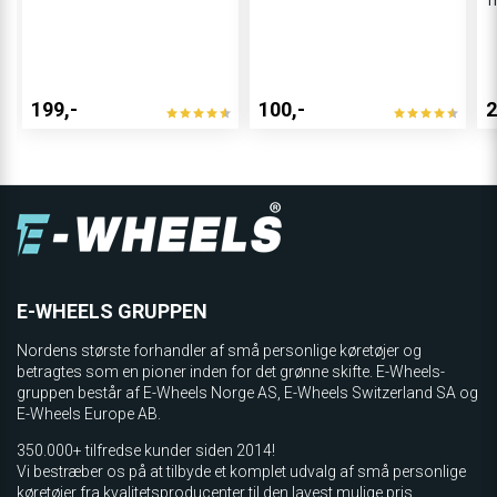
T
199,-
100,-
2
E-WHEELS GRUPPEN
Nordens største forhandler af små personlige køretøjer og
betragtes som en pioner inden for det grønne skifte. E-Wheels-
gruppen består af E-Wheels Norge AS, E­-Wheels Switzerland SA og
E-Wheels Europe AB.
350.000+ tilfredse kunder siden 2014!
Vi bestræber os på at tilbyde et komplet udvalg af små personlige
køretøjer fra kvalitetsproducenter til den lavest mulige pris.