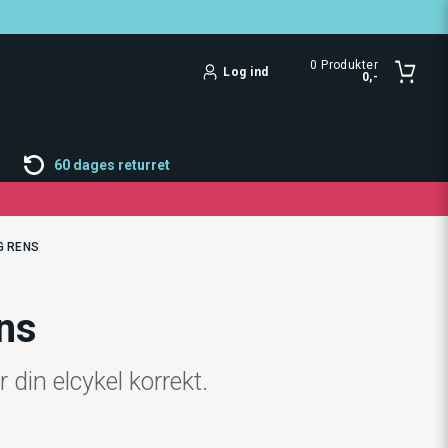
0
Produkter
Log ind
0,-
60 dages returret
G RENS
ens
din elcykel korrekt.