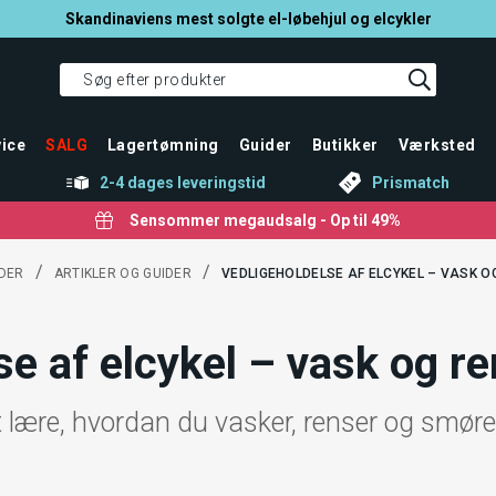
Skandinaviens mest solgte el-løbehjul og elcykler
ice
SALG
Lagertømning
Guider
Butikker
Værksted
2-4 dages leveringstid
Prismatch
Sensommer megaudsalg - Op til 49%
/
/
DER
ARTIKLER OG GUIDER
VEDLIGEHOLDELSE AF ELCYKEL – VASK O
se af elcykel – vask og r
lære, hvordan du vasker, renser og smører 