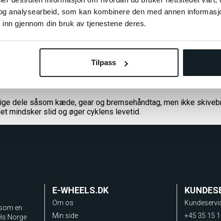
og analysearbeid, som kan kombinere den med annen informasjon d
 inn gjennom din bruk av tjenestene deres.
vådt og fugtigt vejr bør cyklen renses grundigt for at fjerne salt, 
ssette og bremser med egnede cykel-rensemidler.
er rensningen, og undlad at smøre selve bremserne!
Tilpass
lige dele såsom kæde, gear og bremsehåndtag, men ikke skive
t mindsker slid og øger cyklens levetid.
E-WHEELS.DK
KUNDES
Om os
Kundeservi
 som en
Min side
+45 35 15 1
els Norge