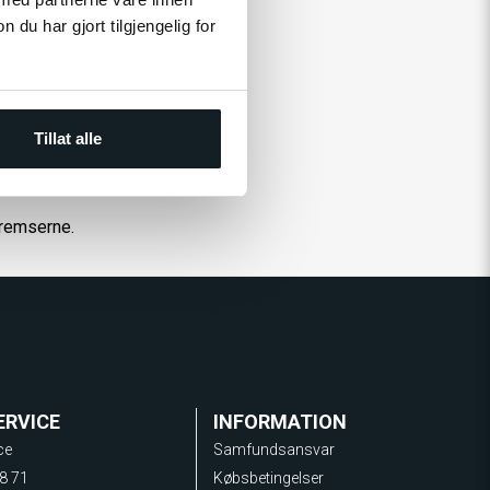
u har gjort tilgjengelig for
snavs og korrosive stoffer fra
Tillat alle
bremserne.
ERVICE
INFORMATION
ce
Samfundsansvar
8 71
Købsbetingelser