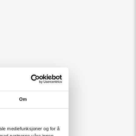
tilgængelige områder.
Om
iale mediefunksjoner og for å
 med partnerne våre innen