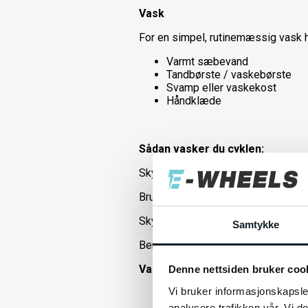
Vask
For en simpel, rutinemæssig vask h
Varmt sæbevand
Tandbørste / vaskebørste
Svamp eller vaskekost
Håndklæde
Sådan vasker du cyklen:
Skyl først med koldt vand for at fj
Brug varmt sæbevand og børste/svam
Skyl igen med koldt vand og tør me
Samtykke
Bemærk: Brug aldrig højtryksrenser
Vask så ofte som nødvendigt, isæ
Denne nettsiden bruker coo
Vi bruker informasjonskapsler
analysere trafikken vår. Vi 