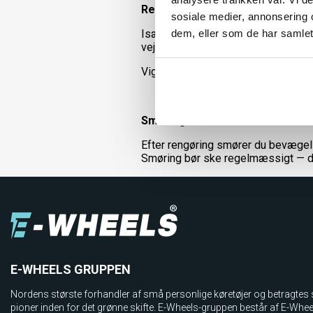
Rens
sosiale medier, annonsering 
dem, eller som de har samlet
Især efter ture i skov, mark eller i 
vejbanen. Rens dele som kæde, ka
Vigtigt: Brug ikke smøremidler und
Smøring
Efter rengøring smører du bevæge
Smøring bør ske regelmæssigt — de
E-WHEELS GRUPPEN
Nordens største forhandler af små personlige køretøjer og betragtes
pioner inden for det grønne skifte. E-Wheels-gruppen består af E-Whe