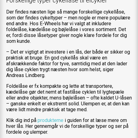
Forskellige typer cykellåse til elcykler
Der findes næsten lige så mange forskellige cykellåse,
som der findes cykeltyper – men nogle er mere populære
end andre. Hos E-Wheels har vi valgt at inkludere
foldelåse, kædelåse og bøjlelåse i vores sortiment. Det
er, fordi disse låsetyper giver nogle klare fordele for dig
som kunde.
– Det er vigtigt at investere i en lås, der både er sikker og
praktisk at bruge. En god cykellås skal være en
afskrækkende faktor for tyve, samtidig med at den lader
dig låse cyklen trygt næsten hvor som helst, siger
Andreas Lindberg.
Foldelåse er fx kompakte og lette at transportere,
kædelåse gør det nemt at fastlåse cyklen til lygtepæle
eller andre objekter, mens bøjlelåsen – ofte kaldet U-låsen
– ganske enkelt er ekstremt solid. Ulempen er, at den kan
være lidt mindre praktisk at tage med.
Klik dig ind på
produkterne
i guiden for at læse mere om
hver lås. Her gennemgår vi de forskellige typer og ser på
fordele og ulemper.