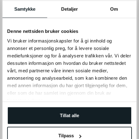
Samtykke
Detaljer
Om
Denne nettsiden bruker cookies
Vi bruker informasjonskapsler for å gi innhold og
annonser et personlig preg, for å levere sosiale
Fordele:
mediefunksjoner og for å analysere trafikken vår. Vi deler
dessuten informasjon om hvordan du bruker nettstedet
Meget sikker og modstandsdygtig
Fleksibel – kan bruges til mange objekter
vårt, med partnerne våre innen sosiale medier,
Holdbar, fremstillet af slidstærke materialer
annonsering og analysearbeid, som kan kombinere den
med annen informasjon du har gjort tilgjengelig for dem,
Ulemper:
eller som de har samlet inn gjennom din bruk av
Kan være tung og mindre praktisk at transportere
tjenestene deres.
Fylder mere end andre låsetyper
Bedste kædelås til elcykel:
Tillat alle
Momas kædelås med alarm
Rustfri stålkæde,
nylontrekket beskytter cyklen, 1,2 m lang, indbygget
Tilpass
120 dB alarm.