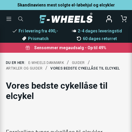
Skandinaviens mest solgte el-løbehjul og elcykler
TOGGLE
SØG
MENU
EFTER
PRODUKTER
Fri levering fra 490,-
2-4 dages leveringstid
Prismatch
60 dages returret
Sensommer megaudsalg - Op til 49%
/
/
DU ER HER:
E-WHEELS DANMARK
GUIDER
/
ARTIKLER OG GUIDER
VORES BEDSTE CYKELLÅSE TIL ELCYKEL
Vores bedste cykellåse til
elcykel