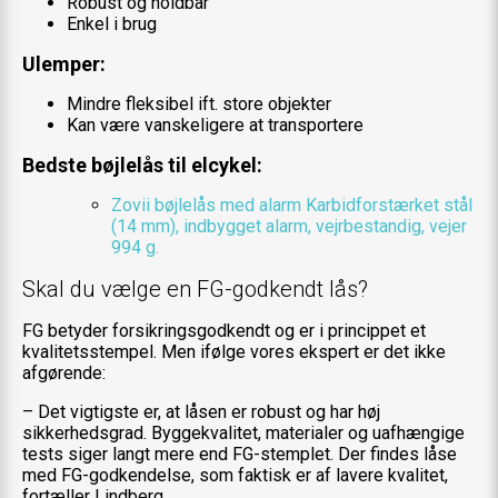
Robust og holdbar
Enkel i brug
Ulemper:
Mindre fleksibel ift. store objekter
Kan være vanskeligere at transportere
Bedste bøjlelås til elcykel:
Zovii bøjlelås med alarm
Karbidforstærket stål
(14 mm), indbygget alarm, vejrbestandig, vejer
994 g.
Skal du vælge en FG-godkendt lås?
FG betyder forsikringsgodkendt og er i princippet et
kvalitetsstempel. Men ifølge vores ekspert er det ikke
afgørende:
– Det vigtigste er, at låsen er robust og har høj
sikkerhedsgrad. Byggekvalitet, materialer og uafhængige
tests siger langt mere end FG-stemplet. Der findes låse
med FG-godkendelse, som faktisk er af lavere kvalitet,
fortæller Lindberg.