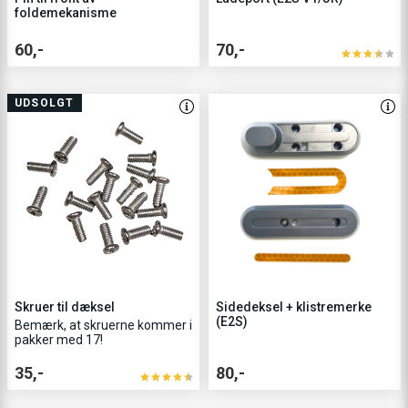
foldemekanisme
60,-
70,-
UDSOLGT
Skruer til dæksel
Sidedeksel + klistremerke
(E2S)
Bemærk, at skruerne kommer i
pakker med 17!
35,-
80,-