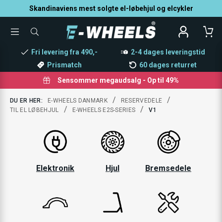
Skandinaviens mest solgte el-løbehjul og elcykler
TOGGLE
SØG
MENU
EFTER
PRODUKTER
Fri levering fra 490,-
2-4 dages leveringstid
Prismatch
60 dages returret
Sensommer megaudsalg - Op til 49%
/
/
DU ER HER:
E-WHEELS DANMARK
RESERVEDELE
/
/
TIL EL LØBEHJUL
E-WHEELS E2S-SERIES
V1
Elektronik
Hjul
Bremsedele