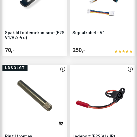
Spak til foldemekanisme (E2S
Signalkabel - V1
V1/V2/Pro)
70,-
250,-
UDSOLGT
Pin til front av
Ladeport (E2S V1/JR)