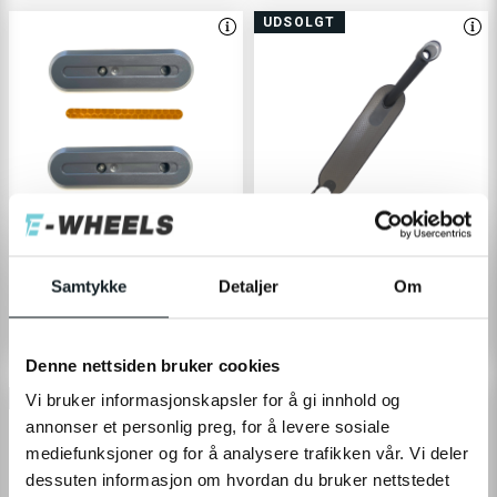
UDSOLGT
Sidedeksel + klistremerke
Ramme (E2S V1/JR)
Samtykke
Detaljer
Om
(E2S)
140,-
700,-
Denne nettsiden bruker cookies
Vi bruker informasjonskapsler for å gi innhold og
UDSOLGT
UDSOLGT
annonser et personlig preg, for å levere sosiale
mediefunksjoner og for å analysere trafikken vår. Vi deler
dessuten informasjon om hvordan du bruker nettstedet