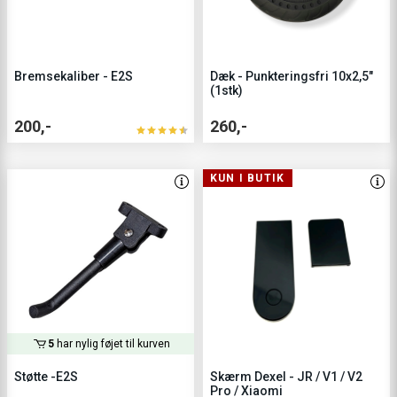
Bremsekaliber - E2S
Dæk - Punkteringsfri 10x2,5"
(1stk)
200,-
260,-
KUN I BUTIK
5
har nylig føjet til kurven
Støtte -E2S
Skærm Dexel - JR / V1 / V2
Pro / Xiaomi