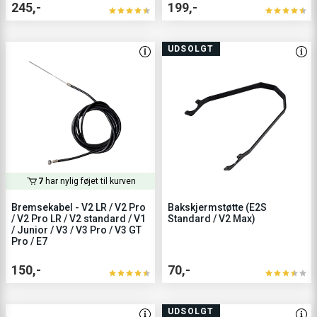
245,-
199,-
UDSOLGT
7
har nylig føjet til kurven
Bremsekabel - V2 LR / V2 Pro
Bakskjermstøtte (E2S
/ V2 Pro LR / V2 standard / V1
Standard / V2 Max)
/ Junior / V3 / V3 Pro / V3 GT
Pro / E7
150,-
70,-
UDSOLGT