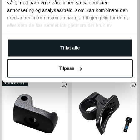
vårt, med partnerne våre innen sosiale medier,
annonsering og analysearbeid, som kan kombinere den
med annen informasjon du har gjort tilgjengelig for dem,
eller som de har samlet inn gjennom din bruk av
tjenestene deres.
Holker - E2S JR / V2 / Pro
Steering Bearings(Top &
Bottom) - JR / V1 / V2 Lite / V2
Tillat alle
Standard
90,-
100,-
Tilpass
UDSOLGT