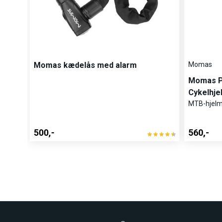
Momas kædelås med alarm
Momas
Momas Pe
Cykelhje
MTB-hjelm
500,-
560,-