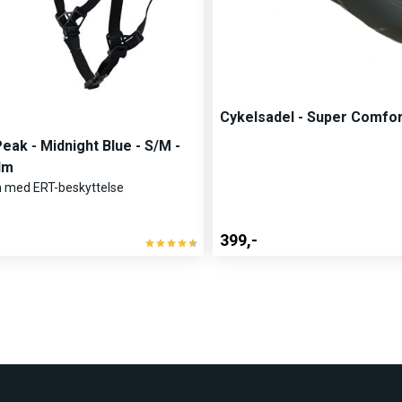
Cykelsadel - Super Comfor
ak - Midnight Blue - S/M -
lm
 med ERT-beskyttelse
399,-