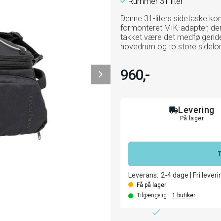
Rummer 31 liter
Denne 31-liters sidetaske kom
formonteret MIK-adapter, der
takket være det medfølgende
hovedrum og to store sidelo
960,-
Levering
På lager
Leverans:
2-4
dage
|
Fri leveri
Få på lager
Tilgængelig i
1
butiker