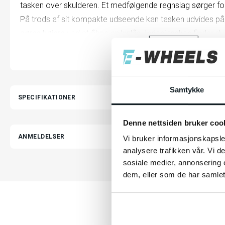
tasken over skulderen. Et medfølgende regnslag sørger for,
På trods af sit kompakte udseende kan tasken udvides på
gøres højere ved at åbne en lynlås. Indeni tasken finder du
du brug for mere plads? Åbn sidepanelerne, og to store ek
LÆS MERE
så du kan medbringe endnu mere.
Se produktvideo her.
Samtykke
SPECIFIKATIONER
Specifikationer:
Denne nettsiden bruker coo
ANMELDELSER
Vi bruker informasjonskapsler
Materiale: Polyester
analysere trafikken vår. Vi 
Placering på cyklen: Bagagebærer bagpå, side på bagag
sosiale medier, annonsering 
Vandtæthed: Vandtæt
dem, eller som de har samlet
Vægt: 1,35 kg
Mål: 34,5 cm x 24 cm x 20 cm (2x)
Fastgørelse: MIK-adapter