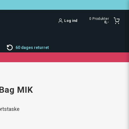
0
Produkter
Log ind
0,-
60 dages returret
 Bag MIK
rtstaske