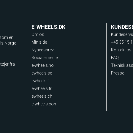
E-WHEELS.DK
KUNDES
Om os
Kundeservi
 som en
Min side
+45 35 15 1
els Norge
Nyhedsbrev
Kontakt os
Sociale medier
FAQ
tøjer fra
e-wheels.no
Teknisk as
ewheels.se
Presse
ewheels.fi
e-wheels.fr
ewheels.ch
e-wheels.com