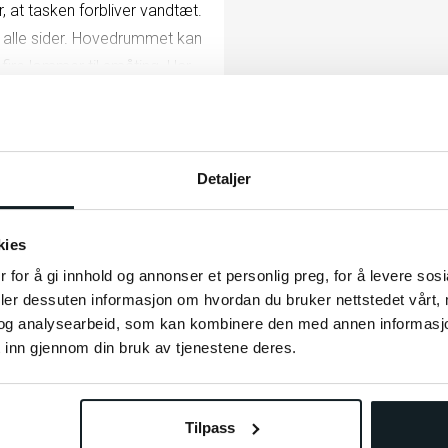
 at tasken forbliver vandtæt.
 alle sider. Hovedrummet kan
 fire lommer til småting. Har
stra sidelommer foldes ud,
Detaljer
kies
 for å gi innhold og annonser et personlig preg, for å levere sos
deler dessuten informasjon om hvordan du bruker nettstedet vårt,
ebærer
og analysearbeid, som kan kombinere den med annen informasjon d
 inn gjennom din bruk av tjenestene deres.
Relaterede produkter
Tilpass