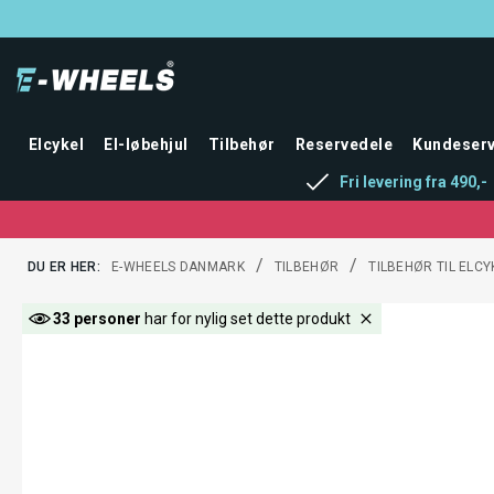
Elcykel
El-løbehjul
Tilbehør
Reservedele
Kundeserv
Fri levering fra 490,-
/
/
DU ER HER:
E-WHEELS DANMARK
TILBEHØR
TILBEHØR TIL ELCY
33 personer
har for nylig set dette produkt