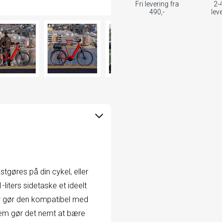
Fri levering fra
2-
490,-
lev
tgøres på din cykel, eller
liters sidetaske et ideelt
r gør den kompatibel med
rem gør det nemt at bære