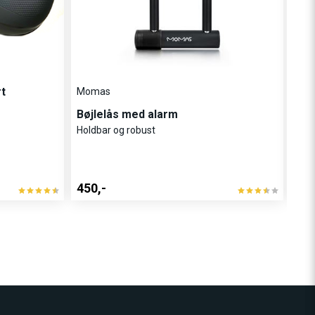
t
Momas
Roc
Bøjlelås med alarm
Roc
Holdbar og robust
Opb
Rob
450,-
230