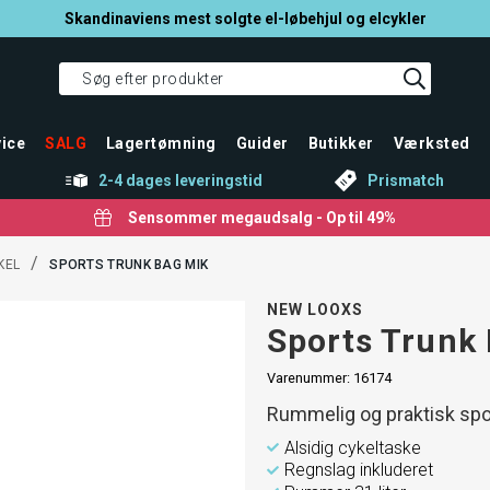
Skandinaviens mest solgte el-løbehjul og elcykler
ice
SALG
Lagertømning
Guider
Butikker
Værksted
2-4 dages leveringstid
Prismatch
Sensommer megaudsalg - Op til 49%
/
KEL
SPORTS TRUNK BAG MIK
NEW LOOXS
Sports Trunk
Varenummer:
16174
Rummelig og praktisk spo
Alsidig cykeltaske
Regnslag inkluderet