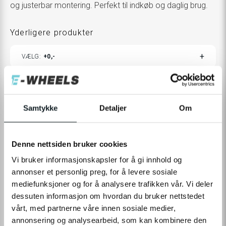
og justerbar montering. Perfekt til indkøb og daglig brug.
Yderligere produkter
TOGGLE
VÆLG
0,-
ADDITIONAL
PRODUCTS
CUSTOMIZATION
MODAL
440,-
Samtykke
Detaljer
Om
Levering
Click & Collect
Ikke på lager online
Tilgængelig i 0 butiker
Denne nettsiden bruker cookies
Vi bruker informasjonskapsler for å gi innhold og
annonser et personlig preg, for å levere sosiale
MEDDELE MIG
mediefunksjoner og for å analysere trafikken vår. Vi deler
dessuten informasjon om hvordan du bruker nettstedet
På vej ind
vårt, med partnerne våre innen sosiale medier,
Tilgængelig i
0
butiker
annonsering og analysearbeid, som kan kombinere den