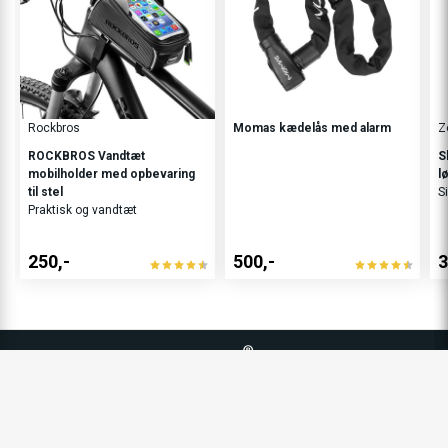
Rockbros
Momas kædelås med alarm
Z
ROCKBROS Vandtæt
S
mobilholder med opbevaring
l
til stel
S
Praktisk og vandtæt
250,-
500,-
3
E-WHEELS GRUPPEN